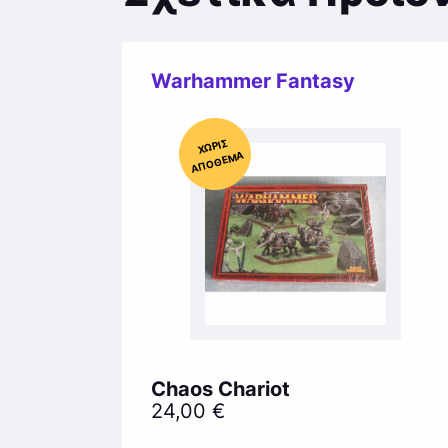
Warhammer Fantasy
Χ
ΩΡΊΣ
Α
Π
Ό
ΘΕ
ΜΑ
Chaos Chariot
24,00
€