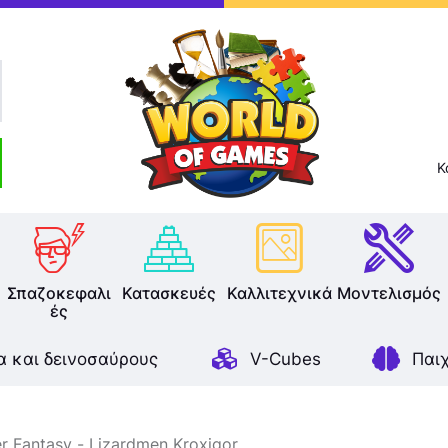
Επιτραπέζια
Παζλ
Παιχνίδια Καρτών
Σπαζοκεφαλιές
Κ
Κατασκευές
Καλλιτεχνικά
Σπαζοκεφαλι
Κατασκευές
Καλλιτεχνικά
Μοντελισμός
ές
Μοντελισμός
α και δεινοσαύρους
V-Cubes
Παι
Βιβλία
Παιχνίδια Ρόλων
 Fantasy
Lizardmen Kroxigor