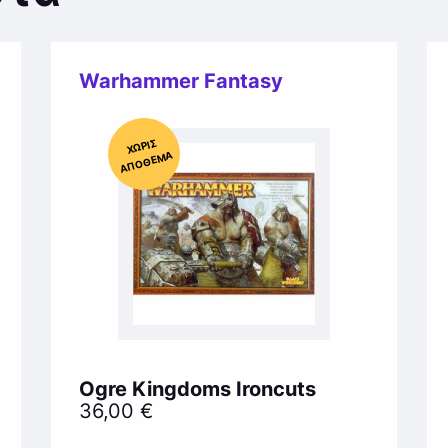
Warhammer Fantasy
Χ
ΩΡΊΣ
Α
Π
Ό
ΘΕ
ΜΑ
Ogre Kingdoms Ironcuts
36,00
€