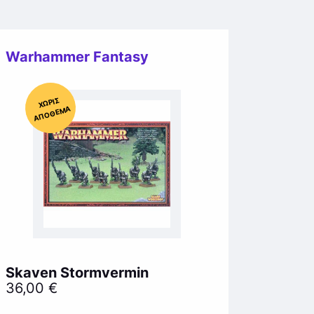
Warhammer Fantasy
Χ
ΩΡΊΣ
Α
Π
Ό
ΘΕ
ΜΑ
Skaven Stormvermin
36,00
€