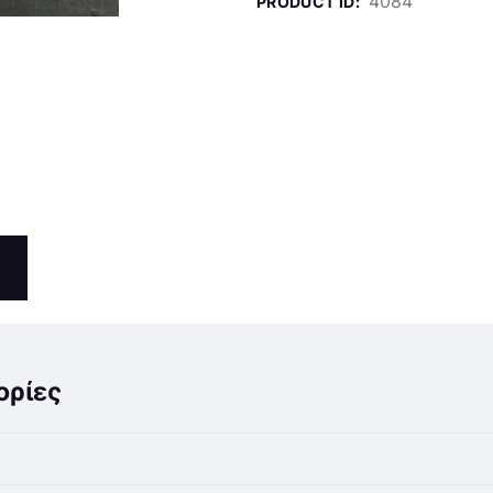
4084
PRODUCT ID:
ορίες