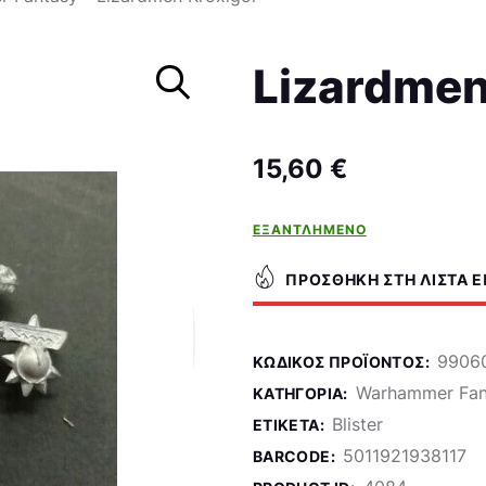
Σκάκι
Lizardmen
15,60
€
ΕΞΑΝΤΛΗΜΈΝΟ
ΠΡΟΣΘΉΚΗ ΣΤΗ ΛΊΣΤΑ 
9906
ΚΩΔΙΚΌΣ ΠΡΟΪΌΝΤΟΣ:
Warhammer Fan
ΚΑΤΗΓΟΡΊΑ:
Blister
ΕΤΙΚΈΤΑ:
5011921938117
BARCODE: