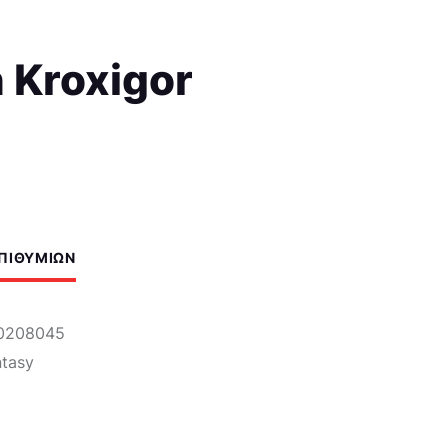
 Kroxigor
ΕΠΙΘΥΜΙΏΝ
0208045
tasy