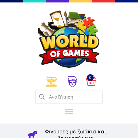
Επιτραπέζια
Παζλ
Παιχνίδια Καρτών
Σπαζοκεφαλιές
Κατασκευές
0
Καλλιτεχνικά
Μοντελισμός
Βιβλία
Παιχνίδια Ρόλων
Σκάκι
Φιγούρες με ζωάκια και