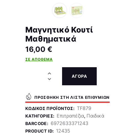
Μαγνητικό Κουτί
Μαθηματικά
16,00
€
ΣΕ ΑΠΌΘΕΜΑ
ΑΓΟΡΑ
ΠΡΟΣΘΉΚΗ ΣΤΗ ΛΊΣΤΑ ΕΠΙΘΥΜΙΏΝ
TF879
ΚΩΔΙΚΌΣ ΠΡΟΪΌΝΤΟΣ:
Επιτραπέζια
Παιδικά
ΚΑΤΗΓΟΡΊΕΣ:
,
6972633371243
BARCODE:
12435
PRODUCT ID: