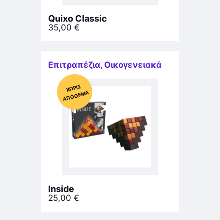
Quixo Classic
35,00
€
Επιτραπέζια
,
Οικογενειακά
Χ
ΩΡΊΣ
Α
Π
Ό
ΘΕ
ΜΑ
Inside
25,00
€