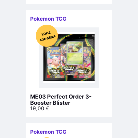
Pokemon TCG
Χ
ΩΡΊΣ
Α
Π
Ό
ΘΕ
ΜΑ
ME03 Perfect Order 3-
Booster Blister
19,00
€
Pokemon TCG