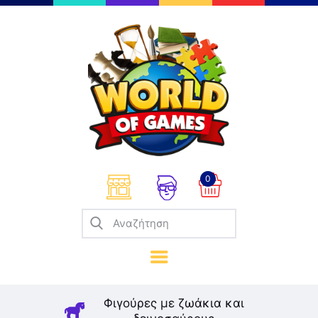
Επιτραπέζια
Παζλ
Παιχνίδια Καρτών
Σπαζοκεφαλιές
Κατασκευές
0
Καλλιτεχνικά
Μοντελισμός
Βιβλία
Παιχνίδια Ρόλων
Σκάκι
Φιγούρες με ζωάκια και