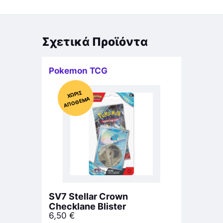
Σχετικά Προϊόντα
Pokemon TCG
Χ
ΩΡΊΣ
Α
Π
Ό
ΘΕ
ΜΑ
SV7 Stellar Crown
Checklane Blister
6,50
€