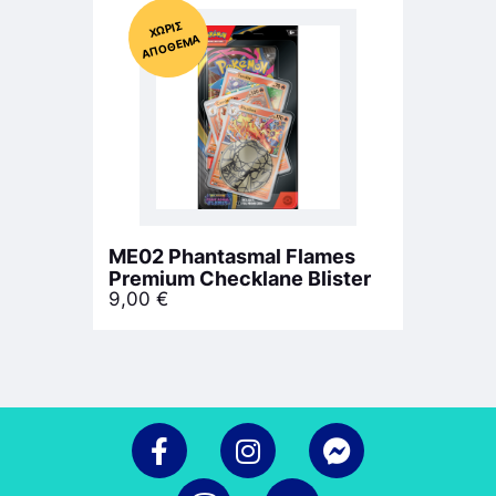
Χ
ΩΡΊΣ
Α
Π
Ό
ΘΕ
ΜΑ
ME02 Phantasmal Flames
Premium Checklane Blister
9,00
€