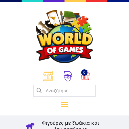
Επιτραπέζια
Παζλ
Παιχνίδια Καρτών
Σπαζοκεφαλιές
Κατασκευές
0
Καλλιτεχνικά
Μοντελισμός
Βιβλία
Παιχνίδια Ρόλων
Σκάκι
Φιγούρες με ζωάκια και