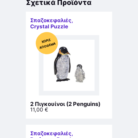
Σχετικά Προϊόντα
Σπαζοκεφαλιές
,
Crystal Puzzle
Χ
ΩΡΊΣ
Α
Π
Ό
ΘΕ
ΜΑ
2 Πιγκουίνοι (2 Penguins)
11,00
€
Σπαζοκεφαλιές
,