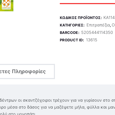
KA11
ΚΩΔΙΚΌΣ ΠΡΟΪΌΝΤΟΣ:
Επιτραπέζια
Ο
ΚΑΤΗΓΟΡΊΕΣ:
,
5205444114350
BARCODE:
13615
PRODUCT ID:
ετες Πληροφορίες
ντρων οι σκαντζόχοιροι τρέχουν για να γυρίσουν στο σπί
ρο μέσα στο δάσος για να μαζέψετε μήλα, φύλλα και μαν
ολύ στο μονοπάτι.