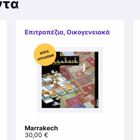
ντα
Επιτραπέζια
,
Οικογενειακά
Χ
ΩΡΊΣ
Α
Π
Ό
ΘΕ
ΜΑ
Marrakech
30,00
€