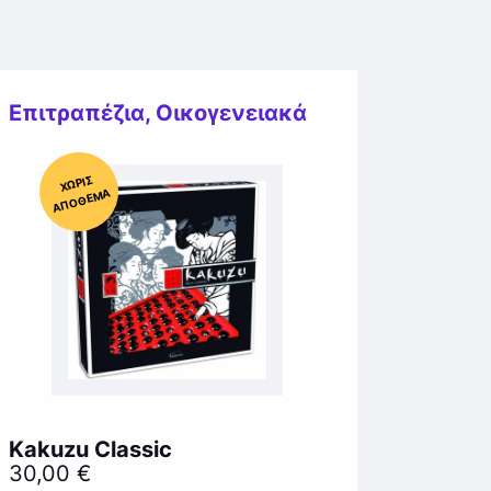
Επιτραπέζια
,
Οικογενειακά
Χ
ΩΡΊΣ
Α
Π
Ό
ΘΕ
ΜΑ
Kakuzu Classic
30,00
€