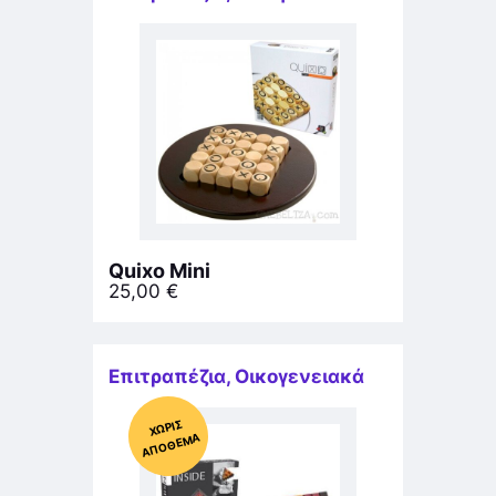
Quixo Mini
25,00
€
Επιτραπέζια
,
Οικογενειακά
Χ
ΩΡΊΣ
Α
Π
Ό
ΘΕ
ΜΑ