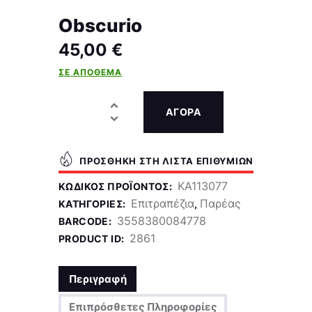
Obscurio
45,00
€
ΣΕ ΑΠΌΘΕΜΑ
ΑΓΟΡΑ
ΠΡΟΣΘΉΚΗ ΣΤΗ ΛΊΣΤΑ ΕΠΙΘΥΜΙΏΝ
KA113077
ΚΩΔΙΚΌΣ ΠΡΟΪΌΝΤΟΣ:
Επιτραπέζια
Παρέας
ΚΑΤΗΓΟΡΊΕΣ:
,
3558380084778
BARCODE:
2861
PRODUCT ID:
Περιγραφή
Επιπρόσθετες Πληροφορίες