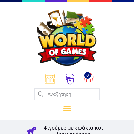
Επιτραπέζια
Παζλ
Παιχνίδια Καρτών
Σπαζοκεφαλιές
Κατασκευές
0
Καλλιτεχνικά
Μοντελισμός
Βιβλία
Παιχνίδια Ρόλων
Σκάκι
Φιγούρες με ζωάκια και