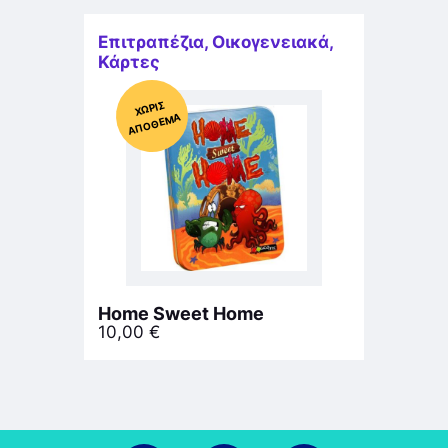
Επιτραπέζια
,
Οικογενειακά
,
Κάρτες
Χ
ΩΡΊΣ
Α
Π
Ό
ΘΕ
ΜΑ
Home Sweet Home
10,00
€