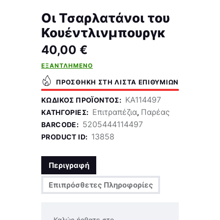
Οι Τσαρλατάνοι του
Κουέντλινμπουργκ
40,00
€
ΕΞΑΝΤΛΗΜΈΝΟ
ΠΡΟΣΘΉΚΗ ΣΤΗ ΛΊΣΤΑ ΕΠΙΘΥΜΙΏΝ
KA114497
ΚΩΔΙΚΌΣ ΠΡΟΪΌΝΤΟΣ:
Επιτραπέζια
Παρέας
ΚΑΤΗΓΟΡΊΕΣ:
,
5205444114497
BARCODE:
13858
PRODUCT ID:
Περιγραφή
Επιπρόσθετες Πληροφορίες
Καλώς ήρθατε στο