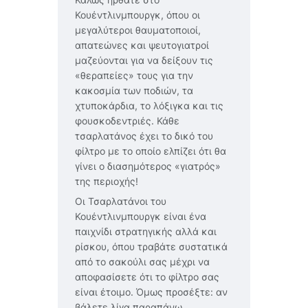
Κουέντλινμπουργκ, όπου οι
μεγαλύτεροι θαυματοποιοί,
απατεώνες και ψευτογιατροί
μαζεύονται για να δείξουν τις
«θεραπείες» τους για την
κακοσμία των ποδιών, τα
χτυποκάρδια, το λόξιγκα και τις
φουσκοδεντριές. Κάθε
τσαρλατάνος έχει το δικό του
φίλτρο με το οποίο ελπίζει ότι θα
γίνει ο διασημότερος «γιατρός»
της περιοχής!
Οι Τσαρλατάνοι του
Κουέντλινμπουργκ είναι ένα
παιχνίδι στρατηγικής αλλά και
ρίσκου, όπου τραβάτε συστατικά
από το σακούλι σας μέχρι να
αποφασίσετε ότι το φίλτρο σας
είναι έτοιμο. Όμως προσέξτε: αν
βάλετε λίγα παραπάνω