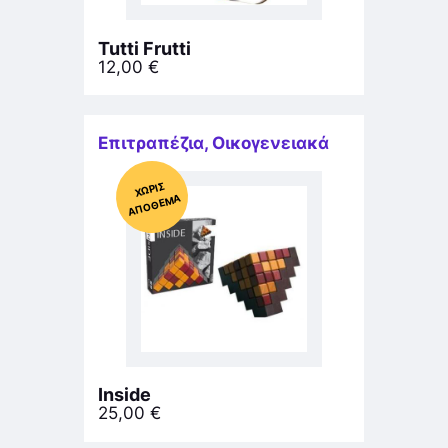
Tutti Frutti
12,00
€
Επιτραπέζια
,
Οικογενειακά
Χ
ΩΡΊΣ
Α
Π
Ό
ΘΕ
ΜΑ
Inside
25,00
€