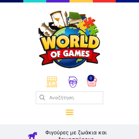
Επιτραπέζια
Παζλ
Παιχνίδια Καρτών
Σπαζοκεφαλιές
Κατασκευές
0
Καλλιτεχνικά
Μοντελισμός
Βιβλία
Παιχνίδια Ρόλων
Σκάκι
Φιγούρες με ζωάκια και