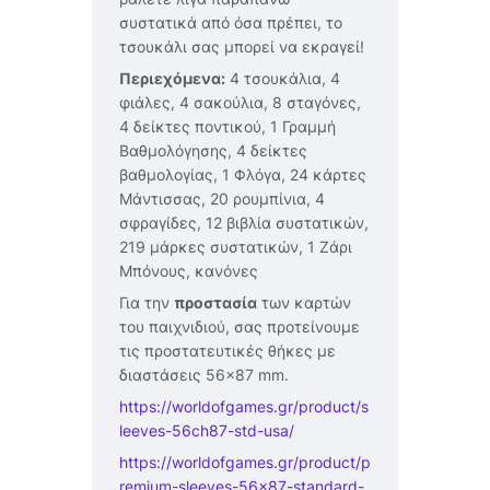
συστατικά από όσα πρέπει, το
τσουκάλι σας μπορεί να εκραγεί!
Περιεχόμενα:
4 τσουκάλια, 4
φιάλες, 4 σακούλια, 8 σταγόνες,
4 δείκτες ποντικού, 1 Γραμμή
Βαθμολόγησης, 4 δείκτες
βαθμολογίας, 1 Φλόγα, 24 κάρτες
Μάντισσας, 20 ρουμπίνια, 4
σφραγίδες, 12 βιβλία συστατικών,
219 μάρκες συστατικών, 1 Ζάρι
Μπόνους, κανόνες
Για την
προστασία
των καρτών
του παιχνιδιού, σας προτείνουμε
τις προστατευτικές θήκες με
διαστάσεις 56×87 mm.
https://worldofgames.gr/product/s
leeves-56ch87-std-usa/
https://worldofgames.gr/product/p
remium-sleeves-56×87-standard-