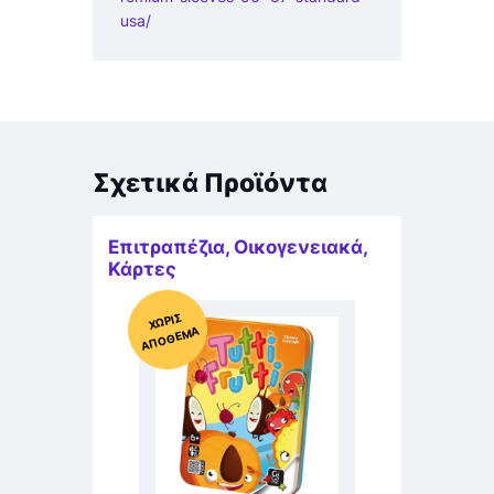
usa/
Σχετικά Προϊόντα
Επιτραπέζια
,
Οικογενειακά
,
Κάρτες
Χ
ΩΡΊΣ
Α
Π
Ό
ΘΕ
ΜΑ