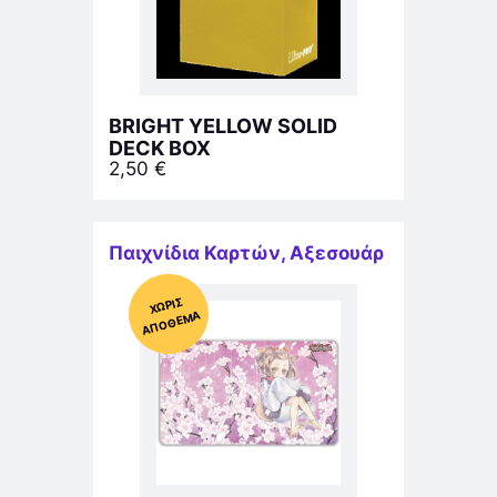
BRIGHT YELLOW SOLID
DECK BOX
2,50
€
Παιχνίδια Καρτών
,
Αξεσουάρ
Χ
ΩΡΊΣ
Α
Π
Ό
ΘΕ
ΜΑ