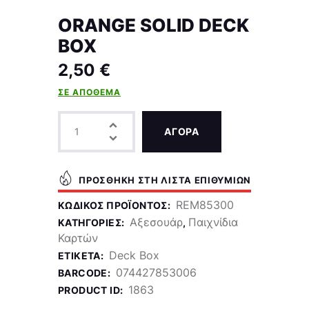
ORANGE SOLID DECK
BOX
2,50
€
ΣΕ ΑΠΌΘΕΜΑ
ΑΓΟΡΑ
ΠΡΟΣΘΉΚΗ ΣΤΗ ΛΊΣΤΑ ΕΠΙΘΥΜΙΏΝ
REM85300
ΚΩΔΙΚΌΣ ΠΡΟΪΌΝΤΟΣ:
Αξεσουάρ
Παιχνίδια
ΚΑΤΗΓΟΡΊΕΣ:
,
Καρτών
Deck Box
ΕΤΙΚΈΤΑ:
074427853006
BARCODE:
1863
PRODUCT ID: