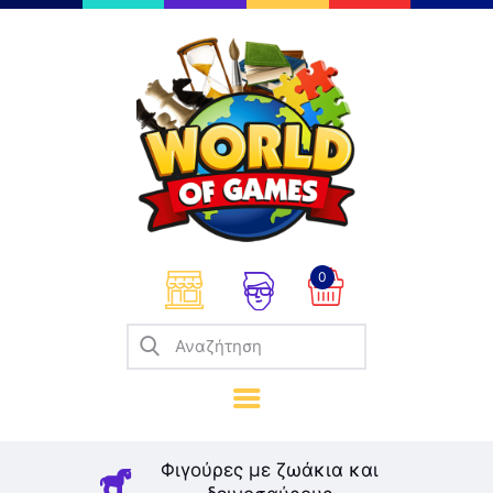
Επιτραπέζια
Παζλ
Παιχνίδια Καρτών
Σπαζοκεφαλιές
Κατασκευές
0
Καλλιτεχνικά
Μοντελισμός
Βιβλία
Παιχνίδια Ρόλων
Σκάκι
Φιγούρες με ζωάκια και