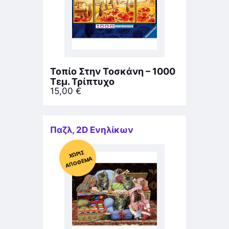
Τοπίο Στην Τοσκάνη – 1000
Τεμ. Τρίπτυχο
15,00
€
Παζλ
,
2D Ενηλίκων
Χ
ΩΡΊΣ
Α
Π
Ό
ΘΕ
ΜΑ