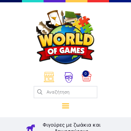
Επιτραπέζια
Παζλ
Παιχνίδια Καρτών
Σπαζοκεφαλιές
Κατασκευές
0
Καλλιτεχνικά
Μοντελισμός
Βιβλία
Παιχνίδια Ρόλων
Σκάκι
Φιγούρες με ζωάκια και