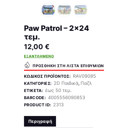
Paw Patrol – 2×24
τεμ.
12,00
€
ΕΞΑΝΤΛΗΜΈΝΟ
ΠΡΟΣΘΉΚΗ ΣΤΗ ΛΊΣΤΑ ΕΠΙΘΥΜΙΏΝ
RAV09085
ΚΩΔΙΚΌΣ ΠΡΟΪΌΝΤΟΣ:
2D Παιδικά
Παζλ
ΚΑΤΗΓΟΡΊΕΣ:
,
έως 50 τεμ.
ΕΤΙΚΈΤΑ:
4005556090853
BARCODE:
2313
PRODUCT ID:
Περιγραφή