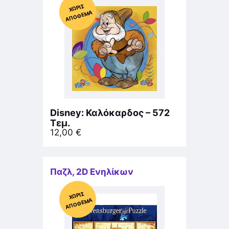
Χ
ΩΡΊΣ
Α
Π
Ό
ΘΕ
ΜΑ
Disney: Καλόκαρδος – 572
Τεμ.
12,00
€
Παζλ
,
2D Ενηλίκων
Χ
ΩΡΊΣ
Α
Π
Ό
ΘΕ
ΜΑ