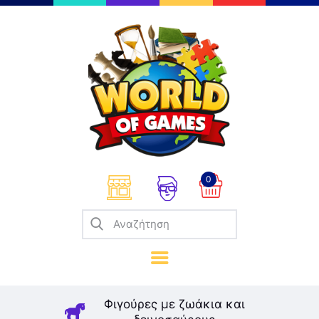
Επιτραπέζια
Παζλ
Παιχνίδια Καρτών
Σπαζοκεφαλιές
Κατασκευές
0
Καλλιτεχνικά
Μοντελισμός
Βιβλία
Παιχνίδια Ρόλων
Σκάκι
Φιγούρες με ζωάκια και