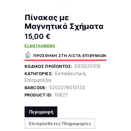
Πίνακας με
Μαγνητικά Σχήματα
15,00
€
ΕΞΑΝΤΛΗΜΈΝΟ
ΠΡΟΣΘΉΚΗ ΣΤΗ ΛΊΣΤΑ ΕΠΙΘΥΜΙΏΝ
DES520106
ΚΩΔΙΚΌΣ ΠΡΟΪΌΝΤΟΣ:
Εκπαιδευτικά
ΚΑΤΗΓΟΡΊΕΣ:
,
Επιτραπέζια
5202276010133
BARCODE:
10827
PRODUCT ID:
Περιγραφή
Επιπρόσθετες Πληροφορίες