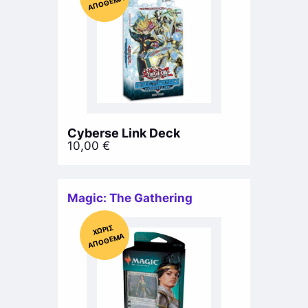
ΜΑ
Cyberse Link Deck
10,00
€
Magic: The Gathering
Χ
ΩΡΊΣ
Α
Π
Ό
ΘΕ
ΜΑ