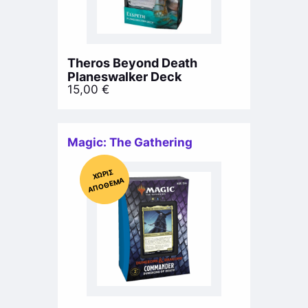
Theros Beyond Death
Planeswalker Deck
15,00
€
Magic: The Gathering
Χ
ΩΡΊΣ
Α
Π
Ό
ΘΕ
ΜΑ