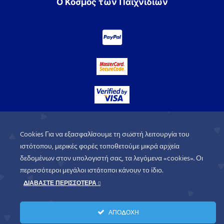
Ο Κόσμος των Παιχνιδιών
Cookies Για να εξασφαλίσουμε τη σωστή λειτουργία του
ιστότοπου, μερικές φορές τοποθετούμε μικρά αρχεία
δεδομένων στον υπολογιστή σας, τα λεγόμενα «cookies». Οι
περισσότεροι μεγάλοι ιστότοποι κάνουν το ίδιο.
ΔΙΑΒΑΣΤΕ ΠΕΡΙΣΣΟΤΕΡΑ
WorldofGames
© 2026. All rights
ΑΠΟΔΟΧΗ
reserved.