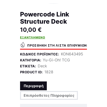
Powercode Link
Structure Deck
10,00
€
ΕΞΑΝΤΛΗΜΈΝΟ
ΠΡΟΣΘΉΚΗ ΣΤΗ ΛΊΣΤΑ ΕΠΙΘΥΜΙΏΝ
KON643495
ΚΩΔΙΚΌΣ ΠΡΟΪΌΝΤΟΣ:
Yu-Gi-Oh! TCG
ΚΑΤΗΓΟΡΊΑ:
Deck
ΕΤΙΚΈΤΑ:
1828
PRODUCT ID:
Περιγραφή
Επιπρόσθετες Πληροφορίες