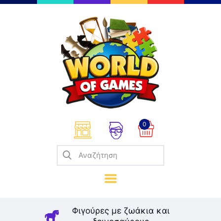
Επιτραπέζια
Παζλ
Παιχνίδια Καρτών
Σπαζοκεφαλιές
Κατασκευές
0
Καλλιτεχνικά
Μοντελισμός
Βιβλία
Παιχνίδια Ρόλων
Σκάκι
Φιγούρες με ζωάκια και