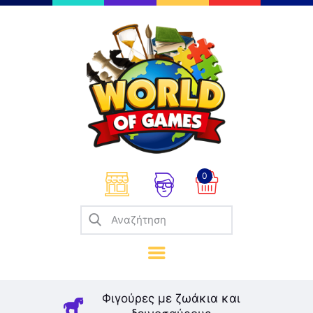
Επιτραπέζια
Παζλ
Παιχνίδια Καρτών
Σπαζοκεφαλιές
Κατασκευές
0
Καλλιτεχνικά
Μοντελισμός
Βιβλία
Παιχνίδια Ρόλων
Σκάκι
Φιγούρες με ζωάκια και