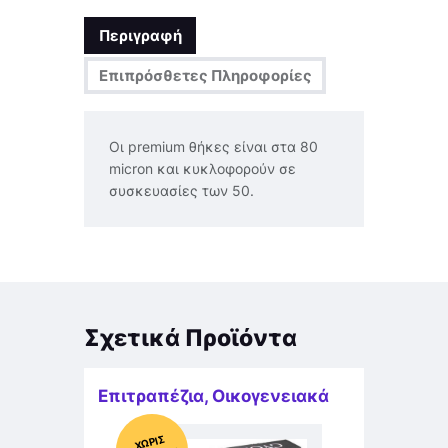
Περιγραφή
Επιπρόσθετες Πληροφορίες
Οι premium θήκες είναι στα 80
micron και κυκλοφορούν σε
συσκευασίες των 50.
Σχετικά Προϊόντα
Επιτραπέζια
,
Οικογενειακά
Χ
ΩΡΊΣ
Α
Π
Ό
ΘΕ