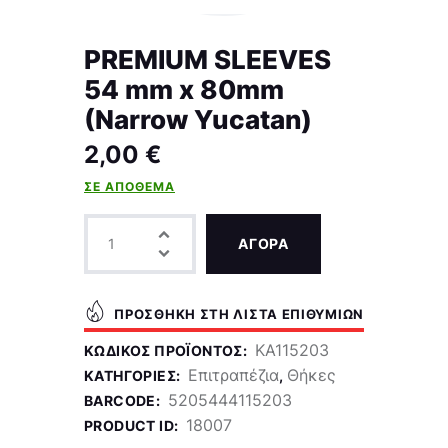
PREMIUM SLEEVES
54 mm x 80mm
(Narrow Yucatan)
2,00
€
ΣΕ ΑΠΌΘΕΜΑ
ΑΓΟΡΑ
ΠΡΟΣΘΉΚΗ ΣΤΗ ΛΊΣΤΑ ΕΠΙΘΥΜΙΏΝ
KA115203
ΚΩΔΙΚΌΣ ΠΡΟΪΌΝΤΟΣ:
Επιτραπέζια
Θήκες
ΚΑΤΗΓΟΡΊΕΣ:
,
5205444115203
BARCODE:
18007
PRODUCT ID: