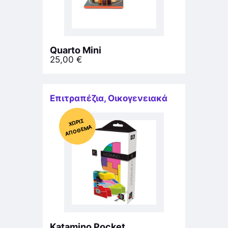
Quarto Mini
25,00
€
Επιτραπέζια
,
Οικογενειακά
Χ
ΩΡΊΣ
Α
Π
Ό
ΘΕ
ΜΑ
Katamino Pocket