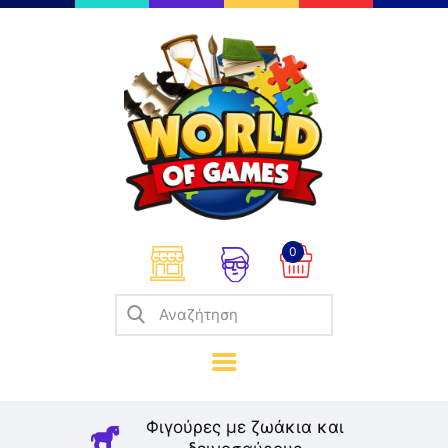
Επιτραπέζια
Παζλ
Παιχνίδια Καρτών
Σπαζοκεφαλιές
Κατασκευές
0
Καλλιτεχνικά
Μοντελισμός
Βιβλία
Παιχνίδια Ρόλων
Σκάκι
Φιγούρες με ζωάκια και