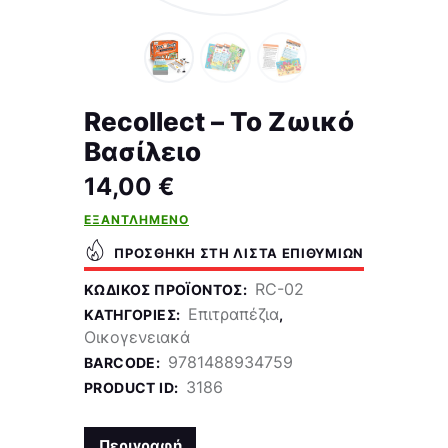
Recollect – Το Ζωικό
Βασίλειο
14,00
€
ΕΞΑΝΤΛΗΜΈΝΟ
ΠΡΟΣΘΉΚΗ ΣΤΗ ΛΊΣΤΑ ΕΠΙΘΥΜΙΏΝ
RC-02
ΚΩΔΙΚΌΣ ΠΡΟΪΌΝΤΟΣ:
Επιτραπέζια
ΚΑΤΗΓΟΡΊΕΣ:
,
Οικογενειακά
9781488934759
BARCODE:
3186
PRODUCT ID:
Περιγραφή