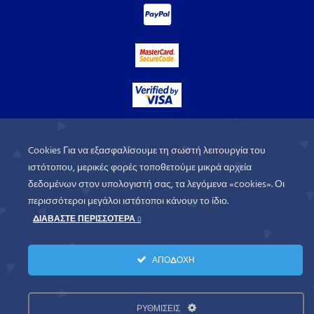
Cookies Για να εξασφαλίσουμε τη σωστή λειτουργία του
ιστότοπου, μερικές φορές τοποθετούμε μικρά αρχεία
δεδομένων στον υπολογιστή σας, τα λεγόμενα «cookies». Οι
περισσότεροι μεγάλοι ιστότοποι κάνουν το ίδιο.
ΔΙΑΒΑΣΤΕ ΠΕΡΙΣΣΟΤΕΡΑ
WorldofGames
© 2026. All rights
ΑΠΟΔΟΧΗ
reserved.
Πολιτική Απορρήτου
Όροι Χρήσης
ΡΥΘΜΙΣΕΙΣ