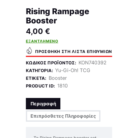
Rising Rampage
Booster
4,00
€
ΕΞΑΝΤΛΗΜΈΝΟ
ΠΡΟΣΘΉΚΗ ΣΤΗ ΛΊΣΤΑ ΕΠΙΘΥΜΙΏΝ
KON740392
ΚΩΔΙΚΌΣ ΠΡΟΪΌΝΤΟΣ:
Yu-Gi-Oh! TCG
ΚΑΤΗΓΟΡΊΑ:
Booster
ΕΤΙΚΈΤΑ:
1810
PRODUCT ID:
Περιγραφή
Επιπρόσθετες Πληροφορίες
Το Rising Rampage booster set