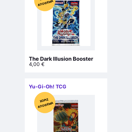
ΜΑ
The Dark Illusion Booster
4,00
€
Yu-Gi-Oh! TCG
Χ
ΩΡΊΣ
Α
Π
Ό
ΘΕ
ΜΑ