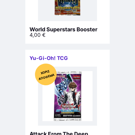
World Superstars Booster
4,00
€
Yu-Gi-Oh! TCG
Χ
ΩΡΊΣ
Α
Π
Ό
ΘΕ
ΜΑ
Attack From The Deep