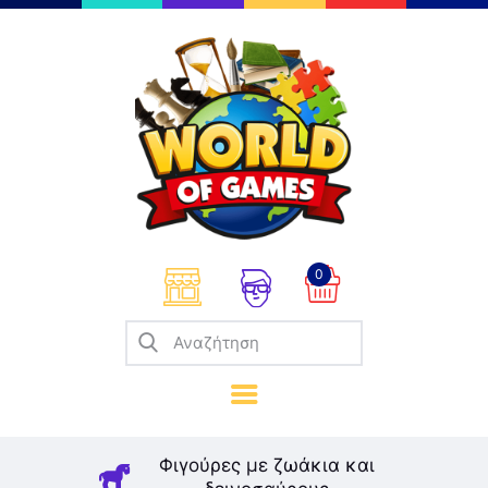
Επιτραπέζια
Παζλ
Παιχνίδια Καρτών
Σπαζοκεφαλιές
Κατασκευές
0
Καλλιτεχνικά
Μοντελισμός
Βιβλία
Παιχνίδια Ρόλων
Σκάκι
Φιγούρες με ζωάκια και