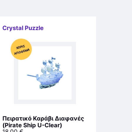
Crystal Puzzle
Χ
ΩΡΊΣ
Α
Π
Ό
ΘΕ
ΜΑ
Πειρατικό Καράβι Διαφανές
(Pirate Ship U-Clear)
18,00
€