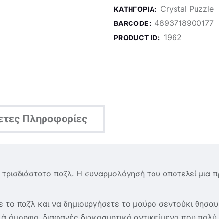
Crystal Puzzle
ΚΑΤΗΓΟΡΊΑ:
4893718900177
BARCODE:
1962
PRODUCT ID:
ετες Πληροφορίες
 τρισδιάστατο παζλ. Η συναρμολόγησή του αποτελεί μια 
το παζλ και να δημιουργήσετε το μαύρο σεντούκι θησαυ
κά όμορφο, διαφανές διακοσμητικό αντικείμενο που πολύ