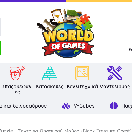
Κ
Επιτραπέζια
Παζλ
Σπαζοκεφαλι
Κατασκευές
Καλλιτεχνικά
Μοντελισμός
ές
Παιχνίδια Καρτών
α και δεινοσαύρους
V-Cubes
Παι
Σπαζοκεφαλιές
Κατασκευές
Puzzle
Σεντούκι Θησαυρού Μαύρο (Black Treasure Chest)