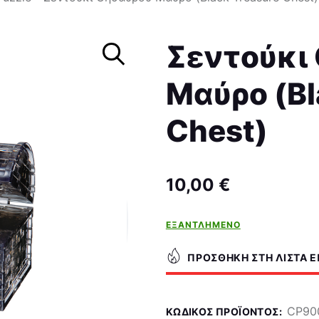
Καλλιτεχνικά
Σεντούκι
Μοντελισμός
Μαύρο (Bl
Βιβλία
Chest)
Παιχνίδια Ρόλων
Σκάκι
10,00
€
ΕΞΑΝΤΛΗΜΈΝΟ
ΠΡΟΣΘΉΚΗ ΣΤΗ ΛΊΣΤΑ 
CP90
ΚΩΔΙΚΌΣ ΠΡΟΪΌΝΤΟΣ: