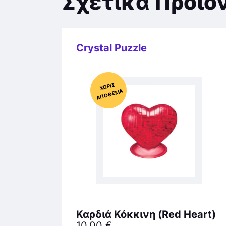
Σχετικά Προϊό
Crystal Puzzle
Χ
ΩΡΊΣ
Α
Π
Ό
ΘΕ
ΜΑ
Καρδιά Κόκκινη (Red Heart)
10,00
€