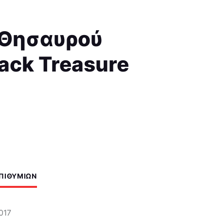
 Θησαυρού
ack Treasure
ΕΠΙΘΥΜΙΏΝ
017