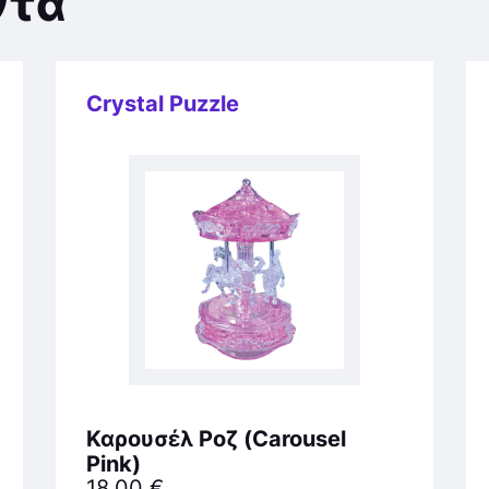
ντα
Crystal Puzzle
Καρουσέλ Ροζ (Carousel
Pink)
18,00
€