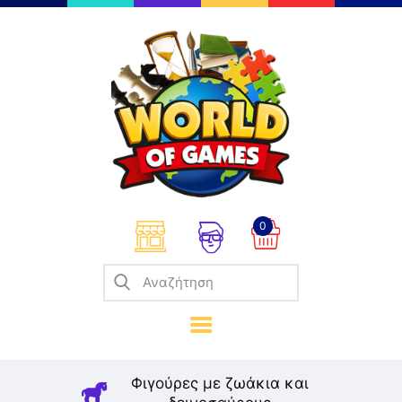
Επιτραπέζια
Παζλ
Παιχνίδια Καρτών
Σπαζοκεφαλιές
Κατασκευές
0
Καλλιτεχνικά
Μοντελισμός
Βιβλία
Παιχνίδια Ρόλων
Σκάκι
Φιγούρες με ζωάκια και