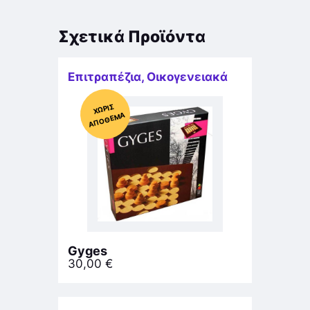
Σχετικά Προϊόντα
Επιτραπέζια
,
Οικογενειακά
Χ
ΩΡΊΣ
Α
Π
Ό
ΘΕ
ΜΑ
Gyges
30,00
€