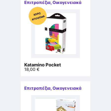
Επιτραπέζια
,
Οικογενειακά
Χ
ΩΡΊΣ
Α
Π
Ό
ΘΕ
ΜΑ
Katamino Pocket
18,00
€
Επιτραπέζια
,
Οικογενειακά