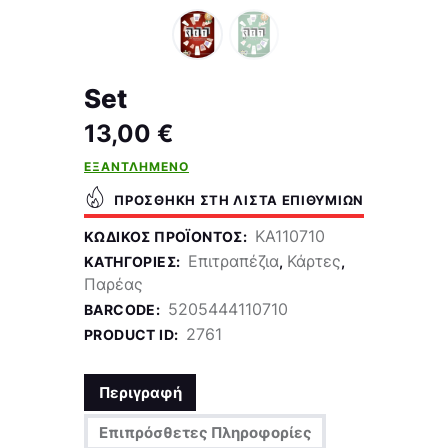
Set
13,00
€
ΕΞΑΝΤΛΗΜΈΝΟ
ΠΡΟΣΘΉΚΗ ΣΤΗ ΛΊΣΤΑ ΕΠΙΘΥΜΙΏΝ
KA110710
ΚΩΔΙΚΌΣ ΠΡΟΪΌΝΤΟΣ:
Επιτραπέζια
Κάρτες
ΚΑΤΗΓΟΡΊΕΣ:
,
,
Παρέας
5205444110710
BARCODE:
2761
PRODUCT ID:
Περιγραφή
Επιπρόσθετες Πληροφορίες