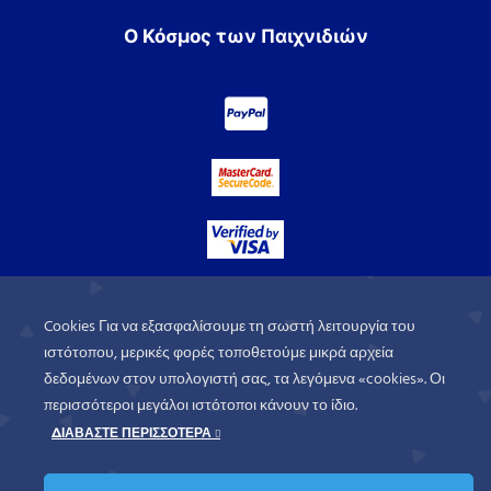
Ο Κόσμος των Παιχνιδιών
Cookies Για να εξασφαλίσουμε τη σωστή λειτουργία του
ιστότοπου, μερικές φορές τοποθετούμε μικρά αρχεία
δεδομένων στον υπολογιστή σας, τα λεγόμενα «cookies». Οι
περισσότεροι μεγάλοι ιστότοποι κάνουν το ίδιο.
ΔΙΑΒΑΣΤΕ ΠΕΡΙΣΣΟΤΕΡΑ
WorldofGames
© 2026. All rights