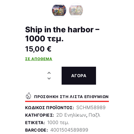
Ship in the harbor –
1000 τεμ.
15,00
€
ΣΕ ΑΠΌΘΕΜΑ
ΑΓΟΡΑ
ΠΡΟΣΘΉΚΗ ΣΤΗ ΛΊΣΤΑ ΕΠΙΘΥΜΙΏΝ
SCHM58989
ΚΩΔΙΚΌΣ ΠΡΟΪΌΝΤΟΣ:
2D Ενηλίκων
Παζλ
ΚΑΤΗΓΟΡΊΕΣ:
,
1000 τεμ.
ΕΤΙΚΈΤΑ:
4001504589899
BARCODE: