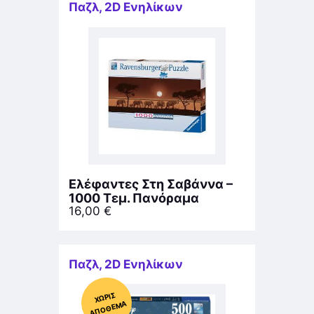
Παζλ
,
2D Ενηλίκων
Ελέφαντες Στη Σαβάννα –
1000 Τεμ. Πανόραμα
16,00
€
Παζλ
,
2D Ενηλίκων
Χ
ΩΡΊΣ
Α
Π
Ό
ΘΕ
ΜΑ