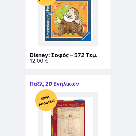
Disney: Σοφός – 572 Τεμ.
12,00
€
Παζλ
,
2D Ενηλίκων
Χ
ΩΡΊΣ
Α
Π
Ό
ΘΕ
ΜΑ