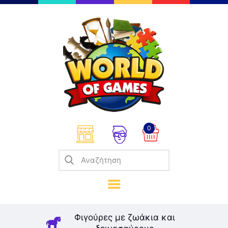
Επιτραπέζια
Παζλ
Παιχνίδια Καρτών
Σπαζοκεφαλιές
Κατασκευές
0
Καλλιτεχνικά
Μοντελισμός
Βιβλία
Παιχνίδια Ρόλων
Σκάκι
Φιγούρες με ζωάκια και