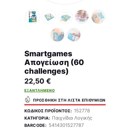
Smartgames
Απογείωση (60
challenges)
22,50
€
ΕΞΑΝΤΛΗΜΈΝΟ
ΠΡΟΣΘΉΚΗ ΣΤΗ ΛΊΣΤΑ ΕΠΙΘΥΜΙΏΝ
152778
ΚΩΔΙΚΌΣ ΠΡΟΪΌΝΤΟΣ:
Παιχνίδια Λογικής
ΚΑΤΗΓΟΡΊΑ:
5414301527787
BARCODE: