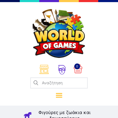
Επιτραπέζια
Παζλ
Παιχνίδια Καρτών
Σπαζοκεφαλιές
Κατασκευές
0
Καλλιτεχνικά
Μοντελισμός
Βιβλία
Παιχνίδια Ρόλων
Σκάκι
Φιγούρες με ζωάκια και