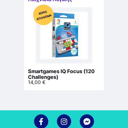
Χ
ΩΡΊΣ
Α
Π
Ό
ΘΕ
ΜΑ
Smartgames IQ Focus (120
Challenges)
14,00
€