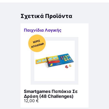
Σχετικά Προϊόντα
Παιχνίδια Λογικής
Χ
ΩΡΊΣ
Α
Π
Ό
ΘΕ
ΜΑ
Smartgames Παπάκια Σε
Δράση (48 Challenges)
12,00
€