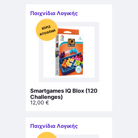
Παιχνίδια Λογικής
Χ
ΩΡΊΣ
Α
Π
Ό
ΘΕ
ΜΑ
Smartgames IQ Blox (120
Challenges)
12,00
€
Παιχνίδια Λογικής