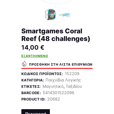
Smartgames Coral
Reef (48 challenges)
14,00
€
ΕΞΑΝΤΛΗΜΈΝΟ
ΠΡΟΣΘΉΚΗ ΣΤΗ ΛΊΣΤΑ ΕΠΙΘΥΜΙΏΝ
152209
ΚΩΔΙΚΌΣ ΠΡΟΪΌΝΤΟΣ:
Παιχνίδια Λογικής
ΚΑΤΗΓΟΡΊΑ:
Μαγνητικό
Ταξιδίου
ΕΤΙΚΈΤΕΣ:
,
5414301522096
BARCODE:
20682
PRODUCT ID:
Περιγραφή