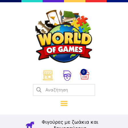
Επιτραπέζια
Παζλ
Παιχνίδια Καρτών
Σπαζοκεφαλιές
Κατασκευές
0
Καλλιτεχνικά
Μοντελισμός
Βιβλία
Παιχνίδια Ρόλων
Σκάκι
Φιγούρες με ζωάκια και