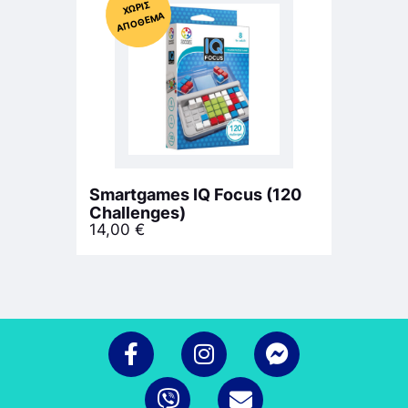
Χ
ΩΡΊΣ
Α
Π
Ό
ΘΕ
ΜΑ
Smartgames IQ Focus (120
Challenges)
14,00
€