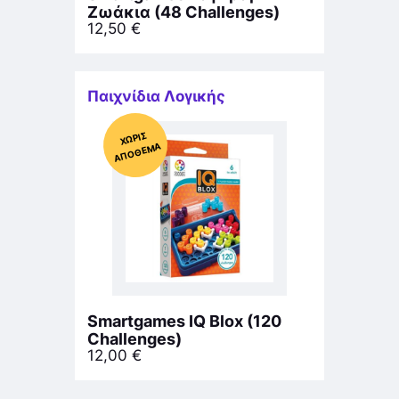
Ζωάκια (48 Challenges)
12,50
€
Παιχνίδια Λογικής
Χ
ΩΡΊΣ
Α
Π
Ό
ΘΕ
ΜΑ
Smartgames IQ Blox (120
Challenges)
12,00
€