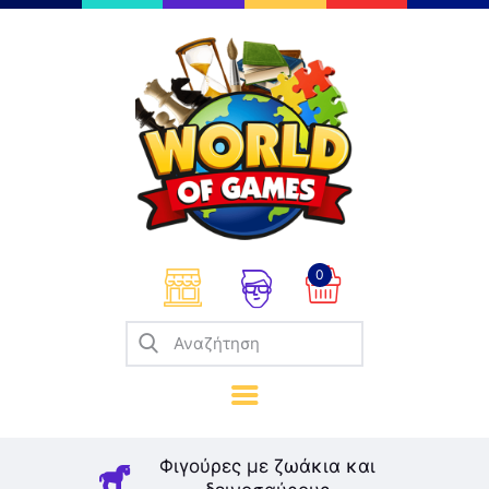
Επιτραπέζια
Παζλ
Παιχνίδια Καρτών
Σπαζοκεφαλιές
Κατασκευές
0
Καλλιτεχνικά
Μοντελισμός
Βιβλία
Παιχνίδια Ρόλων
Σκάκι
Φιγούρες με ζωάκια και