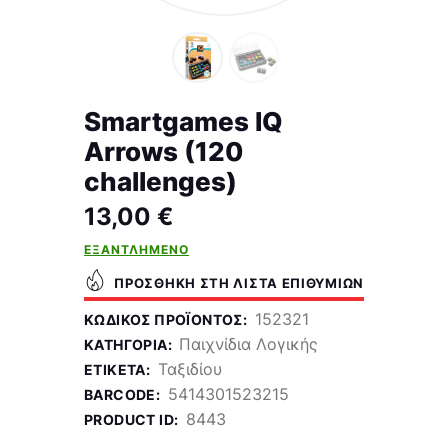
Smartgames IQ
Arrows (120
challenges)
13,00
€
ΕΞΑΝΤΛΗΜΈΝΟ
ΠΡΟΣΘΉΚΗ ΣΤΗ ΛΊΣΤΑ ΕΠΙΘΥΜΙΏΝ
152321
ΚΩΔΙΚΌΣ ΠΡΟΪΌΝΤΟΣ:
Παιχνίδια Λογικής
ΚΑΤΗΓΟΡΊΑ:
Ταξιδίου
ΕΤΙΚΈΤΑ:
5414301523215
BARCODE:
8443
PRODUCT ID: