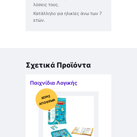
λύσεις τους.
Κατάλληλο για ηλικίες άνω των 7
ετών.
Σχετικά Προϊόντα
Παιχνίδια Λογικής
Χ
ΩΡΊΣ
Α
Π
Ό
ΘΕ
ΜΑ