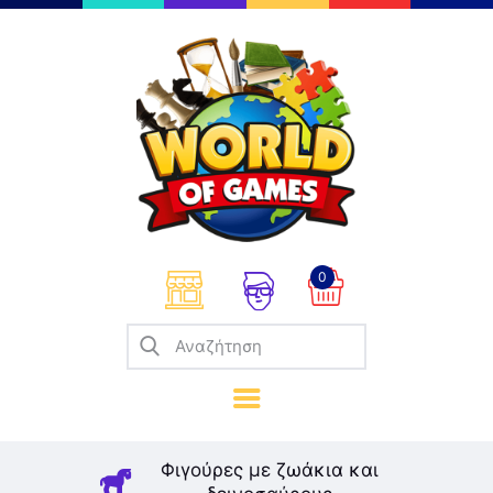
Επιτραπέζια
Παζλ
Παιχνίδια Καρτών
Σπαζοκεφαλιές
Κατασκευές
0
Καλλιτεχνικά
Μοντελισμός
Βιβλία
Παιχνίδια Ρόλων
Σκάκι
Φιγούρες με ζωάκια και