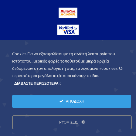
Cookies Για να εξασφαλίσουμε τη σωστή λειτουργία του
ιστότοπου, μερικές φορές τοποθετούμε μικρά αρχεία
δεδομένων στον υπολογιστή σας, τα λεγόμενα «cookies». Οι
περισσότεροι μεγάλοι ιστότοποι κάνουν το ίδιο.
ΔΙΑΒΑΣΤΕ ΠΕΡΙΣΣΟΤΕΡΑ
WorldofGames
© 2026. All rights
ΑΠΟΔΟΧΗ
reserved.
Πολιτική Απορρήτου
Όροι Χρήσης
ΡΥΘΜΙΣΕΙΣ