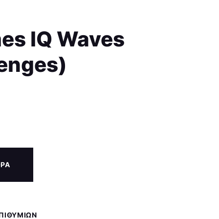
es IQ Waves
lenges)
ΟΡΑ
ΕΠΙΘΥΜΙΏΝ