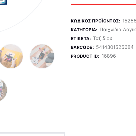
1525
ΚΩΔΙΚΌΣ ΠΡΟΪΌΝΤΟΣ:
Παιχνίδια Λογι
ΚΑΤΗΓΟΡΊΑ:
Ταξιδίου
ΕΤΙΚΈΤΑ:
5414301525684
BARCODE:
16896
PRODUCT ID: