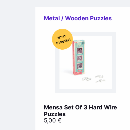
Metal / Wooden Puzzles
Χ
ΩΡΊΣ
Α
Π
Ό
ΘΕ
ΜΑ
Mensa Set Of 3 Hard Wire
Puzzles
5,00
€