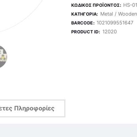
HS-0
ΚΩΔΙΚΌΣ ΠΡΟΪΌΝΤΟΣ:
Metal / Wooden
ΚΑΤΗΓΟΡΊΑ:
1021099551647
BARCODE:
12020
PRODUCT ID:
ετες Πληροφορίες