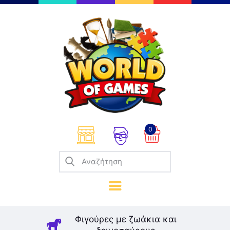
Επιτραπέζια
Παζλ
Παιχνίδια Καρτών
Σπαζοκεφαλιές
Κατασκευές
0
Καλλιτεχνικά
Μοντελισμός
Βιβλία
Παιχνίδια Ρόλων
Σκάκι
Φιγούρες με ζωάκια και