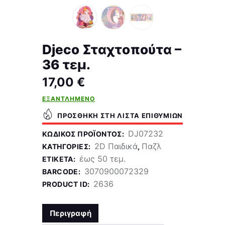
Djeco Σταχτοπούτα –
36 τεμ.
17,00
€
ΕΞΑΝΤΛΗΜΈΝΟ
ΠΡΟΣΘΉΚΗ ΣΤΗ ΛΊΣΤΑ ΕΠΙΘΥΜΙΏΝ
DJ07232
ΚΩΔΙΚΌΣ ΠΡΟΪΌΝΤΟΣ:
2D Παιδικά
Παζλ
ΚΑΤΗΓΟΡΊΕΣ:
,
έως 50 τεμ.
ΕΤΙΚΈΤΑ:
3070900072329
BARCODE:
2636
PRODUCT ID:
Περιγραφή