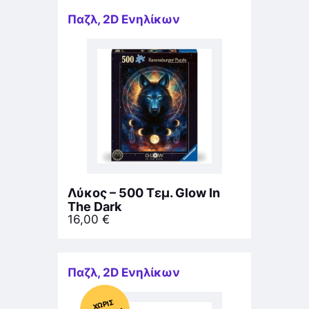
Παζλ
,
2D Ενηλίκων
Λύκος – 500 Τεμ. Glow In
The Dark
16,00
€
Παζλ
,
2D Ενηλίκων
Χ
ΩΡΊΣ
Α
Π
Ό
ΘΕ