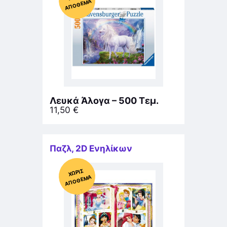
ΜΑ
Λευκά Άλογα – 500 Τεμ.
11,50
€
Παζλ
,
2D Ενηλίκων
Χ
ΩΡΊΣ
Α
Π
Ό
ΘΕ
ΜΑ