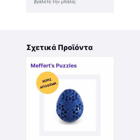
βγάλετε την μπάλα;
Σχετικά Προϊόντα
Meffert’s Puzzles
Χ
ΩΡΊΣ
Α
Π
Ό
ΘΕ
ΜΑ