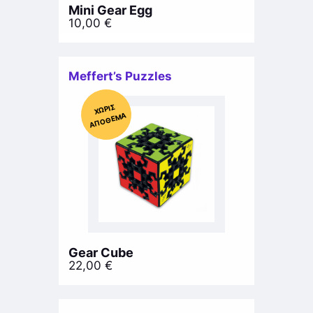
Mini Gear Egg
10,00
€
Meffert’s Puzzles
Χ
ΩΡΊΣ
Α
Π
Ό
ΘΕ
ΜΑ
Gear Cube
22,00
€