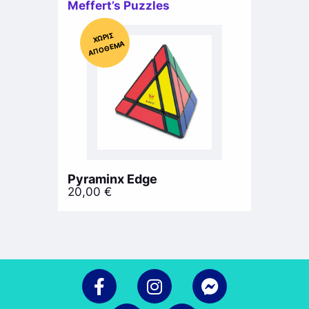
Meffert’s Puzzles
Χ
ΩΡΊΣ
Α
Π
Ό
ΘΕ
ΜΑ
Pyraminx Edge
20,00
€