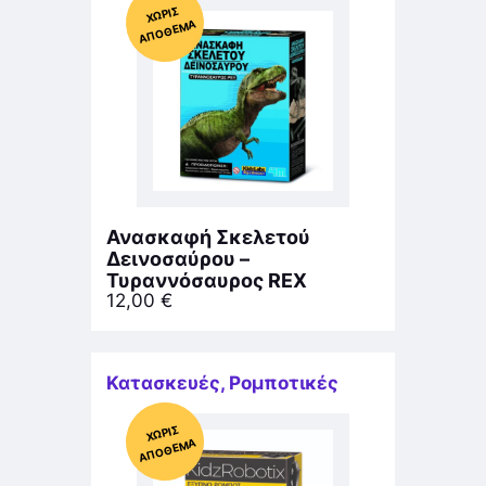
Χ
ΩΡΊΣ
Α
Π
Ό
ΘΕ
ΜΑ
Ανασκαφή Σκελετού
Δεινοσαύρου –
Τυραννόσαυρος REX
12,00
€
Κατασκευές
,
Ρομποτικές
Χ
ΩΡΊΣ
Α
Π
Ό
ΘΕ
ΜΑ