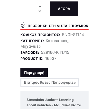
ΑΓΟΡΑ
ΠΡΟΣΘΉΚΗ ΣΤΗ ΛΊΣΤΑ ΕΠΙΘΥΜΙΏΝ
ENGI-STL14
ΚΩΔΙΚΌΣ ΠΡΟΪΌΝΤΟΣ:
Κατασκευές
ΚΑΤΗΓΟΡΊΕΣ:
,
Μηχανικές
5291664011715
BARCODE:
16537
PRODUCT ID:
Περιγραφή
Επιπρόσθετες Πληροφορίες
Steamlabs Junior – Learning
about vehicles – Μαθαίνω για τα