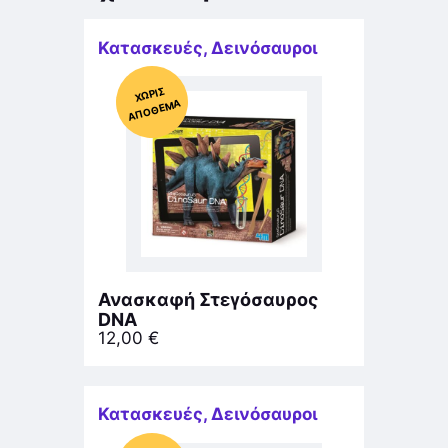
Κατασκευές
,
Δεινόσαυροι
Χ
ΩΡΊΣ
Α
Π
Ό
ΘΕ
ΜΑ
Ανασκαφή Στεγόσαυρος
DNA
12,00
€
Κατασκευές
,
Δεινόσαυροι