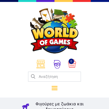
Επιτραπέζια
Παζλ
Παιχνίδια Καρτών
Σπαζοκεφαλιές
Κατασκευές
0
Καλλιτεχνικά
Μοντελισμός
Βιβλία
Παιχνίδια Ρόλων
Σκάκι
Φιγούρες με ζωάκια και