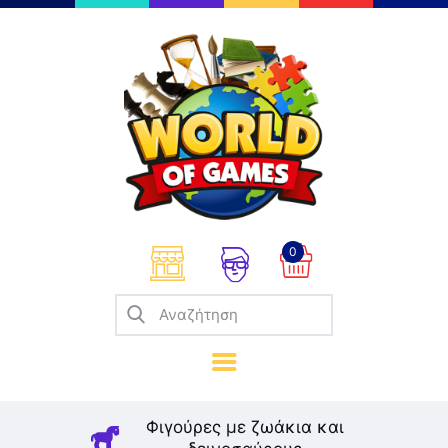
Επιτραπέζια
Παζλ
Παιχνίδια Καρτών
Σπαζοκεφαλιές
Κατασκευές
0
Καλλιτεχνικά
Μοντελισμός
Βιβλία
Παιχνίδια Ρόλων
Σκάκι
Φιγούρες με ζωάκια και