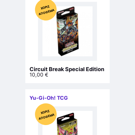
Χ
ΩΡΊΣ
Α
Π
Ό
ΘΕ
ΜΑ
Circuit Break Special Edition
10,00
€
Yu-Gi-Oh! TCG
Χ
ΩΡΊΣ
Α
Π
Ό
ΘΕ
ΜΑ