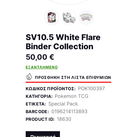
SV10.5 White Flare
Binder Collection
50,00
€
ΕΞΑΝΤΛΗΜΈΝΟ
ΠΡΟΣΘΉΚΗ ΣΤΗ ΛΊΣΤΑ ΕΠΙΘΥΜΙΏΝ
POK100397
ΚΩΔΙΚΌΣ ΠΡΟΪΌΝΤΟΣ:
Pokemon TCG
ΚΑΤΗΓΟΡΊΑ:
Special Pack
ΕΤΙΚΈΤΑ:
0196214113893
BARCODE:
18630
PRODUCT ID:
Περιγραφή