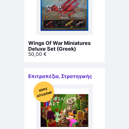
Wings Of War Miniatures
Deluxe Set (Greek)
50,00
€
Επιτραπέζια
,
Στρατηγικής
Χ
ΩΡΊΣ
Α
Π
Ό
ΘΕ
ΜΑ