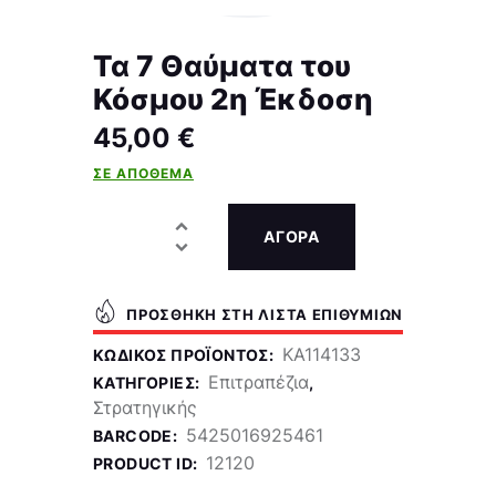
Τα 7 Θαύματα του
Κόσμου 2η Έκδοση
45,00
€
ΣΕ ΑΠΌΘΕΜΑ
ΑΓΟΡΑ
ΠΡΟΣΘΉΚΗ ΣΤΗ ΛΊΣΤΑ ΕΠΙΘΥΜΙΏΝ
KA114133
ΚΩΔΙΚΌΣ ΠΡΟΪΌΝΤΟΣ:
Επιτραπέζια
ΚΑΤΗΓΟΡΊΕΣ:
,
Στρατηγικής
5425016925461
BARCODE:
12120
PRODUCT ID: