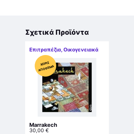
Σχετικά Προϊόντα
Επιτραπέζια
,
Οικογενειακά
Χ
ΩΡΊΣ
Α
Π
Ό
ΘΕ
ΜΑ
Marrakech
30,00
€