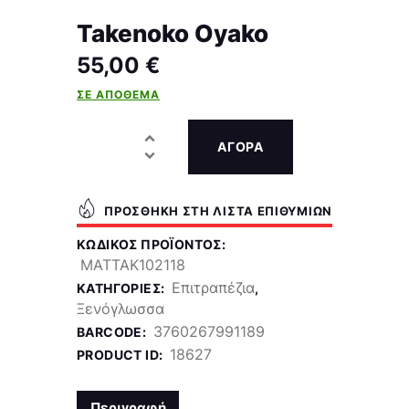
Takenoko Oyako
55,00
€
ΣΕ ΑΠΌΘΕΜΑ
ΑΓΟΡΑ
ΠΡΟΣΘΉΚΗ ΣΤΗ ΛΊΣΤΑ ΕΠΙΘΥΜΙΏΝ
ΚΩΔΙΚΌΣ ΠΡΟΪΌΝΤΟΣ:
MATTAK102118
Επιτραπέζια
ΚΑΤΗΓΟΡΊΕΣ:
,
Ξενόγλωσσα
3760267991189
BARCODE:
18627
PRODUCT ID:
Περιγραφή