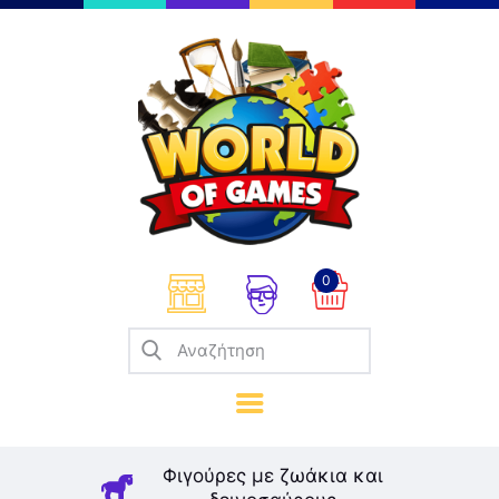
Επιτραπέζια
Παζλ
Παιχνίδια Καρτών
Σπαζοκεφαλιές
Κατασκευές
0
Καλλιτεχνικά
Μοντελισμός
Βιβλία
Παιχνίδια Ρόλων
Σκάκι
Φιγούρες με ζωάκια και