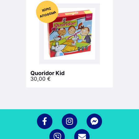
Χ
ΩΡΊΣ
Α
Π
Ό
ΘΕ
ΜΑ
Quoridor Kid
30,00
€