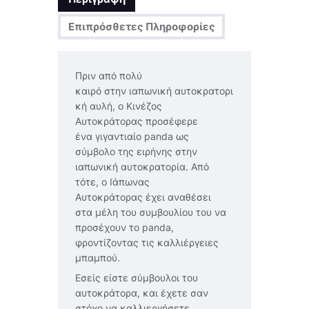
Επιπρόσθετες Πληροφορίες
Πριν από πολύ
καιρό
στην
ιαπωνική
αυτοκρατορι
κή αυλή
,
ο Κινέζος
Αυτοκράτορας
προσέφερε
ένα
γιγαντιαίο panda
ως
σύμβολο
της
ειρήνης
στην
ιαπωνική
αυτοκρατορία
.
Από
τότε
,
ο
Ιάπωνας
Αυτοκράτορας
έχει
αναθέσει
στα
μέλη του συμβουλίου του να
προσέχουν το panda,
φροντίζοντας τις καλλιέργειες
μπαμπού.
Εσείς είστε σύμβουλοι του
αυτοκράτορα, και έχετε σαν
στόχο να καλλιεργήσετε