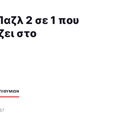
Παζλ 2 σε 1 που
ει στο
ΕΠΙΘΥΜΙΏΝ
57