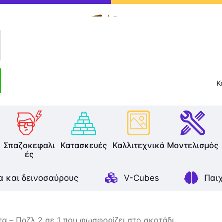
Επιτραπέζια
Παζλ
Παιχνίδια Καρτών
Σπαζοκεφαλιές
Κ
Κατασκευές
Καλλιτεχνικά
Σπαζοκεφαλι
Κατασκευές
Καλλιτεχνικά
Μοντελισμός
ές
Μοντελισμός
α και δεινοσαύρους
V-Cubes
Παι
Βιβλία
Παιχνίδια Ρόλων
α – Παζλ 2 σε 1 που φωσφορίζει στο σκοτάδι