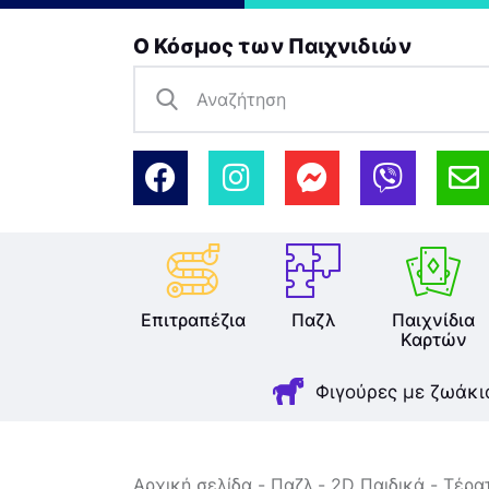
Ο Κόσμος των Παιχνιδιών
Επιτραπέζια
Παζλ
Παιχνίδια
Καρτών
Φιγούρες με ζωάκι
Αρχική σελίδα
Παζλ
2D Παιδικά
Τέρατ