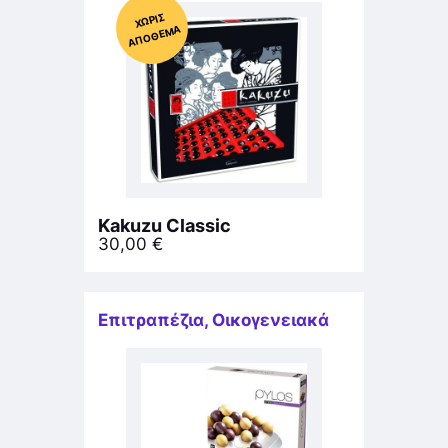
Χ
ΩΡΊΣ
Α
Π
Ό
ΘΕ
ΜΑ
Kakuzu Classic
30,00
€
Επιτραπέζια
,
Οικογενειακά