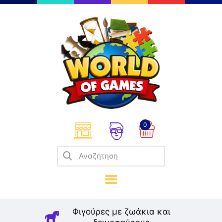
Επιτραπέζια
Παζλ
Παιχνίδια Καρτών
Σπαζοκεφαλιές
Κατασκευές
0
Καλλιτεχνικά
Μοντελισμός
Βιβλία
Παιχνίδια Ρόλων
Σκάκι
Φιγούρες με ζωάκια και