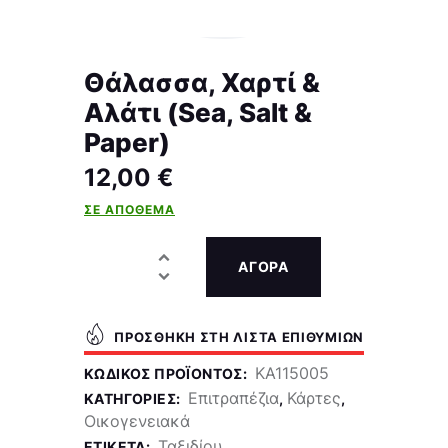
Θάλασσα, Χαρτί &
Αλάτι (Sea, Salt &
Paper)
12,00
€
ΣΕ ΑΠΌΘΕΜΑ
ΑΓΟΡΑ
ΠΡΟΣΘΉΚΗ ΣΤΗ ΛΊΣΤΑ ΕΠΙΘΥΜΙΏΝ
KA115005
ΚΩΔΙΚΌΣ ΠΡΟΪΌΝΤΟΣ:
Επιτραπέζια
Κάρτες
ΚΑΤΗΓΟΡΊΕΣ:
,
,
Οικογενειακά
Ταξιδίου
ΕΤΙΚΈΤΑ: