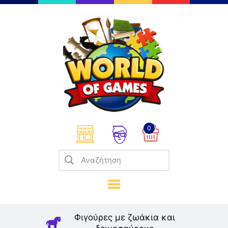
Επιτραπέζια
Παζλ
Παιχνίδια Καρτών
Σπαζοκεφαλιές
Κατασκευές
0
Καλλιτεχνικά
Μοντελισμός
Βιβλία
Παιχνίδια Ρόλων
Σκάκι
Φιγούρες με ζωάκια και