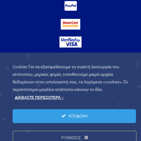
Cookies Για να εξασφαλίσουμε τη σωστή λειτουργία του
ιστότοπου, μερικές φορές τοποθετούμε μικρά αρχεία
δεδομένων στον υπολογιστή σας, τα λεγόμενα «cookies». Οι
περισσότεροι μεγάλοι ιστότοποι κάνουν το ίδιο.
ΔΙΑΒΑΣΤΕ ΠΕΡΙΣΣΟΤΕΡΑ
WorldofGames
© 2026. All rights
ΑΠΟΔΟΧΗ
reserved.
Πολιτική Απορρήτου
Όροι Χρήσης
ΡΥΘΜΙΣΕΙΣ