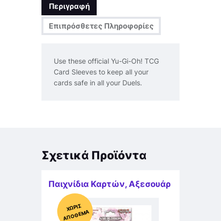
Περιγραφή
Επιπρόσθετες Πληροφορίες
Use these official Yu-Gi-Oh! TCG
Card Sleeves to keep all your
cards safe in all your Duels.
Σχετικά Προϊόντα
Παιχνίδια Καρτών
,
Αξεσουάρ
Χ
ΩΡΊΣ
Α
Π
Ό
ΘΕ
ΜΑ