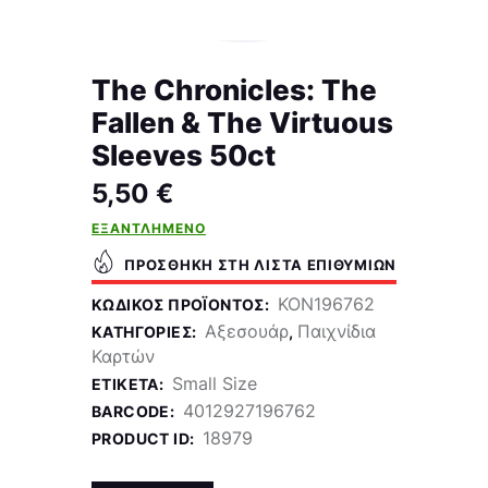
The Chronicles: The
Fallen & The Virtuous
Sleeves 50ct
5,50
€
ΕΞΑΝΤΛΗΜΈΝΟ
ΠΡΟΣΘΉΚΗ ΣΤΗ ΛΊΣΤΑ ΕΠΙΘΥΜΙΏΝ
KON196762
ΚΩΔΙΚΌΣ ΠΡΟΪΌΝΤΟΣ:
Αξεσουάρ
Παιχνίδια
ΚΑΤΗΓΟΡΊΕΣ:
,
Καρτών
Small Size
ΕΤΙΚΈΤΑ:
4012927196762
BARCODE:
18979
PRODUCT ID: