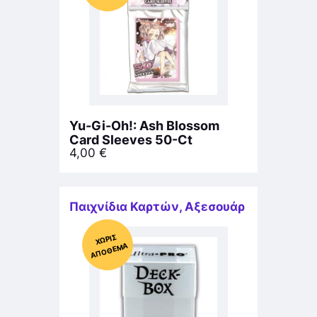
Yu-Gi-Oh!: Ash Blossom
Card Sleeves 50-Ct
4,00
€
Παιχνίδια Καρτών
,
Αξεσουάρ
Χ
ΩΡΊΣ
Α
Π
Ό
ΘΕ
ΜΑ