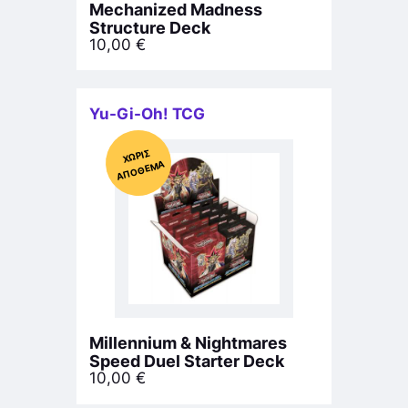
Mechanized Madness
Structure Deck
10,00
€
Yu-Gi-Oh! TCG
Χ
ΩΡΊΣ
Α
Π
Ό
ΘΕ
ΜΑ
Millennium & Nightmares
Speed Duel Starter Deck
10,00
€