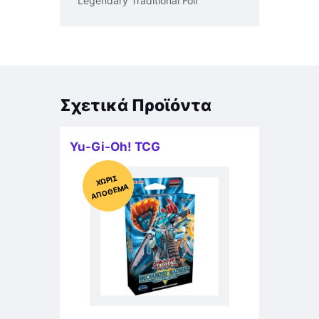
Legendary Traditional Foil
Σχετικά Προϊόντα
Yu-Gi-Oh! TCG
Χ
ΩΡΊΣ
Α
Π
Ό
ΘΕ
ΜΑ