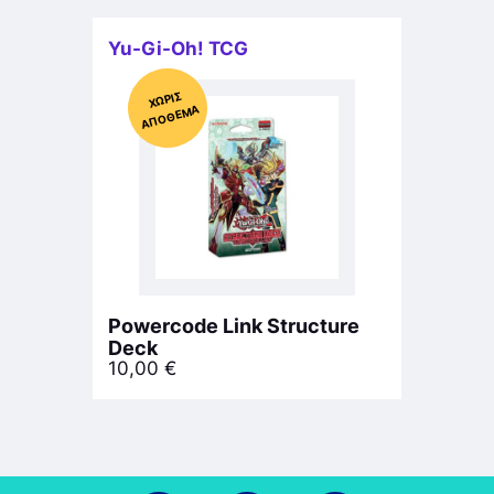
Yu-Gi-Oh! TCG
Χ
ΩΡΊΣ
Α
Π
Ό
ΘΕ
ΜΑ
Powercode Link Structure
Deck
10,00
€