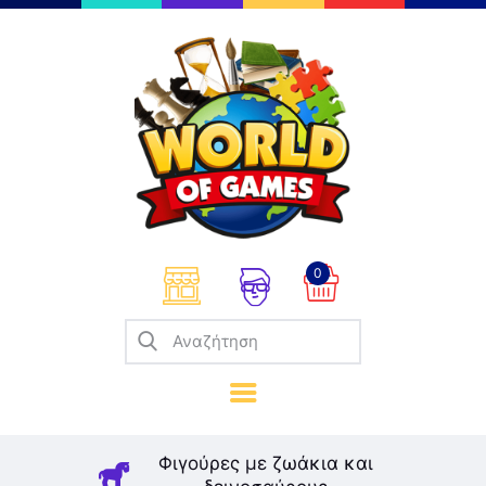
Επιτραπέζια
Παζλ
Παιχνίδια Καρτών
Σπαζοκεφαλιές
Κατασκευές
0
Καλλιτεχνικά
Μοντελισμός
Βιβλία
Παιχνίδια Ρόλων
Σκάκι
Φιγούρες με ζωάκια και