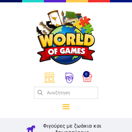
Επιτραπέζια
Παζλ
Παιχνίδια Καρτών
Σπαζοκεφαλιές
Κατασκευές
0
Καλλιτεχνικά
Μοντελισμός
Βιβλία
Παιχνίδια Ρόλων
Σκάκι
Φιγούρες με ζωάκια και