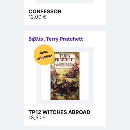
CONFESSOR
12,00
€
Βιβλία
,
Terry Pratchett
Χ
ΩΡΊΣ
Α
Π
Ό
ΘΕ
ΜΑ
TP12 WITCHES ABROAD
13,50
€