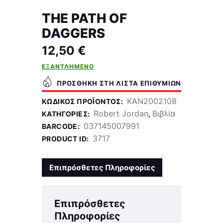
THE PATH OF
DAGGERS
12,50
€
ΕΞΑΝΤΛΗΜΈΝΟ
ΠΡΟΣΘΉΚΗ ΣΤΗ ΛΊΣΤΑ ΕΠΙΘΥΜΙΏΝ
KAN2002108
ΚΩΔΙΚΌΣ ΠΡΟΪΌΝΤΟΣ:
Robert Jordan
Βιβλία
ΚΑΤΗΓΟΡΊΕΣ:
,
037145007991
BARCODE:
3717
PRODUCT ID:
Επιπρόσθετες Πληροφορίες
Επιπρόσθετες
Πληροφορίες