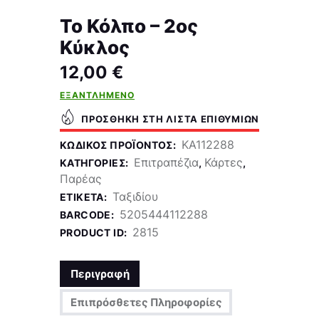
Το Κόλπο – 2ος
Κύκλος
12,00
€
ΕΞΑΝΤΛΗΜΈΝΟ
ΠΡΟΣΘΉΚΗ ΣΤΗ ΛΊΣΤΑ ΕΠΙΘΥΜΙΏΝ
KA112288
ΚΩΔΙΚΌΣ ΠΡΟΪΌΝΤΟΣ:
Επιτραπέζια
Κάρτες
ΚΑΤΗΓΟΡΊΕΣ:
,
,
Παρέας
Ταξιδίου
ΕΤΙΚΈΤΑ:
5205444112288
BARCODE:
2815
PRODUCT ID:
Περιγραφή
Επιπρόσθετες Πληροφορίες