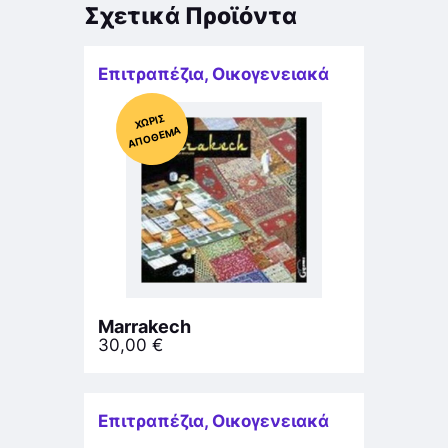
Σχετικά Προϊόντα
Επιτραπέζια
,
Οικογενειακά
Χ
ΩΡΊΣ
Α
Π
Ό
ΘΕ
ΜΑ
Marrakech
30,00
€
Επιτραπέζια
,
Οικογενειακά