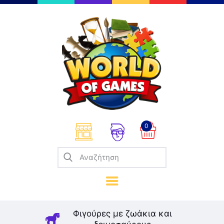
Επιτραπέζια
Παζλ
Παιχνίδια Καρτών
Σπαζοκεφαλιές
Κατασκευές
0
Καλλιτεχνικά
Μοντελισμός
Βιβλία
Παιχνίδια Ρόλων
Σκάκι
Φιγούρες με ζωάκια και