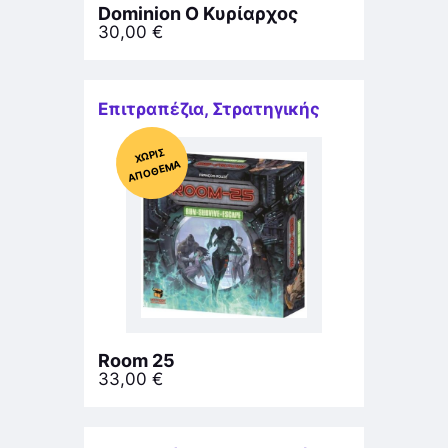
Dominion Ο Κυρίαρχος
30,00
€
Επιτραπέζια
,
Στρατηγικής
Χ
ΩΡΊΣ
Α
Π
Ό
ΘΕ
ΜΑ
Room 25
33,00
€