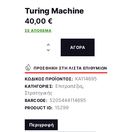
Turing Machine
40,00
€
ΣΕ ΑΠΌΘΕΜΑ
ΑΓΟΡΑ
ΠΡΟΣΘΉΚΗ ΣΤΗ ΛΊΣΤΑ ΕΠΙΘΥΜΙΏΝ
KA114695
ΚΩΔΙΚΌΣ ΠΡΟΪΌΝΤΟΣ:
Επιτραπέζια
ΚΑΤΗΓΟΡΊΕΣ:
,
Στρατηγικής
5205444114695
BARCODE:
15299
PRODUCT ID:
Περιγραφή