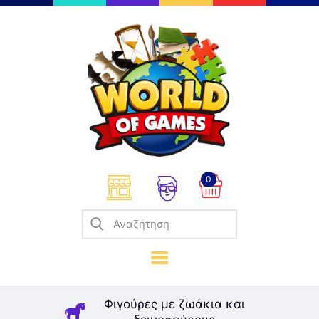
Επιτραπέζια
Παζλ
Παιχνίδια Καρτών
Σπαζοκεφαλιές
Κατασκευές
0
Καλλιτεχνικά
Μοντελισμός
Βιβλία
Παιχνίδια Ρόλων
Σκάκι
Φιγούρες με ζωάκια και