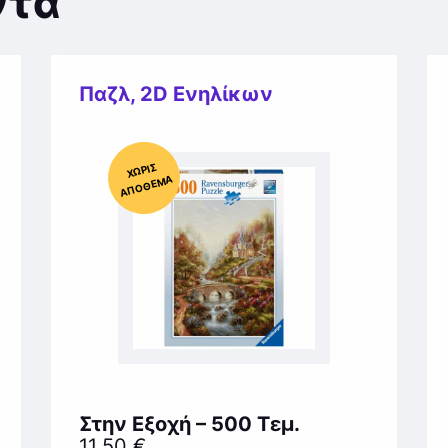
ντα
Παζλ
,
2D Ενηλίκων
Χ
ΩΡΊΣ
Α
Π
Ό
ΘΕ
ΜΑ
Στην Εξοχή – 500 Τεμ.
11,50
€