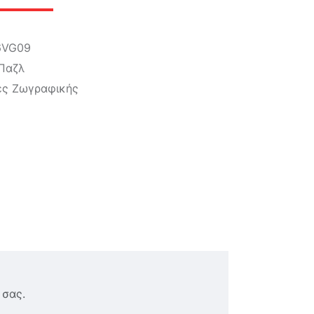
6VG09
Παζλ
ες Ζωγραφικής
 σας.