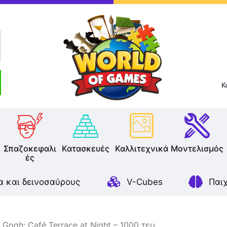
Επιτραπέζια
Παζλ
Παιχνίδια Καρτών
Σπαζοκεφαλιές
Κ
Κατασκευές
Καλλιτεχνικά
Σπαζοκεφαλι
Κατασκευές
Καλλιτεχνικά
Μοντελισμός
ές
Μοντελισμός
α και δεινοσαύρους
V-Cubes
Παι
Βιβλία
Παιχνίδια Ρόλων
 Gogh: Café Terrace at Night – 1000 τεμ.