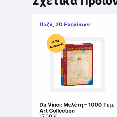
Σχετικά Προϊό
Παζλ
,
2D Ενηλίκων
Χ
ΩΡΊΣ
Α
Π
Ό
ΘΕ
ΜΑ
Da Vinci: Μελέτη – 1000 Τεμ.
Art Collection
17,00
€