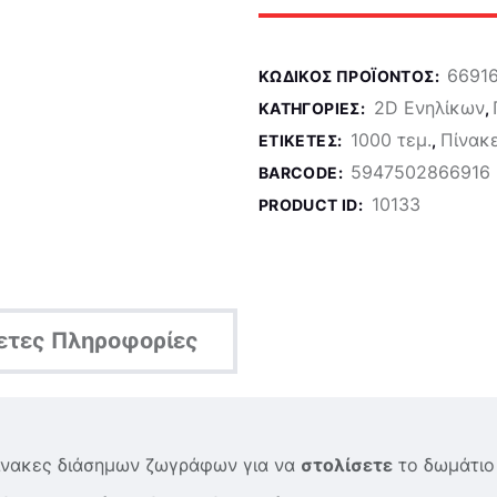
6691
ΚΩΔΙΚΌΣ ΠΡΟΪΌΝΤΟΣ:
2D Ενηλίκων
ΚΑΤΗΓΟΡΊΕΣ:
,
1000 τεμ.
Πίνακ
ΕΤΙΚΈΤΕΣ:
,
5947502866916
BARCODE:
10133
PRODUCT ID:
ετες Πληροφορίες
πίνακες διάσημων ζωγράφων για να
στολίσετε
το δωμάτιο