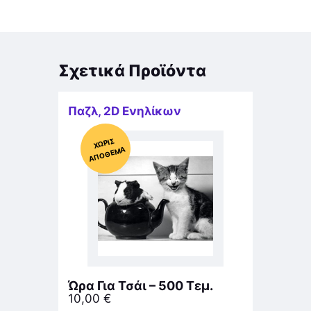
Σχετικά Προϊόντα
Παζλ
,
2D Ενηλίκων
Χ
ΩΡΊΣ
Α
Π
Ό
ΘΕ
ΜΑ
Ώρα Για Τσάι – 500 Τεμ.
10,00
€