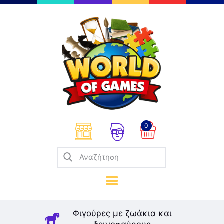
Επιτραπέζια
Παζλ
Παιχνίδια Καρτών
Σπαζοκεφαλιές
Κατασκευές
0
Καλλιτεχνικά
Μοντελισμός
Βιβλία
Παιχνίδια Ρόλων
Σκάκι
Φιγούρες με ζωάκια και