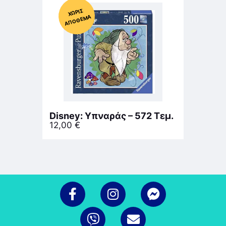
Χ
ΩΡΊΣ
Α
Π
Ό
ΘΕ
ΜΑ
Disney: Υπναράς – 572 Τεμ.
12,00
€