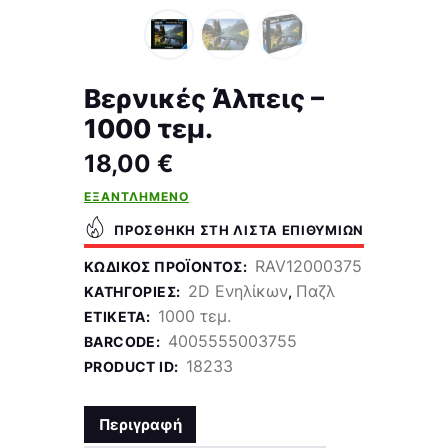
Βερνικές Άλπεις –
1000 τεμ.
18,00
€
ΕΞΑΝΤΛΗΜΈΝΟ
ΠΡΟΣΘΉΚΗ ΣΤΗ ΛΊΣΤΑ ΕΠΙΘΥΜΙΏΝ
RAV12000375
ΚΩΔΙΚΌΣ ΠΡΟΪΌΝΤΟΣ:
2D Ενηλίκων
Παζλ
ΚΑΤΗΓΟΡΊΕΣ:
,
1000 τεμ.
ΕΤΙΚΈΤΑ:
4005555003755
BARCODE:
18233
PRODUCT ID:
Περιγραφή