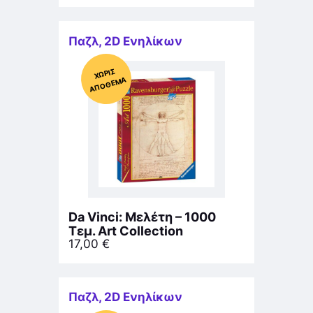
Παζλ
,
2D Ενηλίκων
Χ
ΩΡΊΣ
Α
Π
Ό
ΘΕ
ΜΑ
Da Vinci: Μελέτη – 1000
Τεμ. Art Collection
17,00
€
Παζλ
,
2D Ενηλίκων