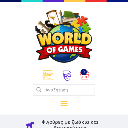
Επιτραπέζια
Παζλ
Παιχνίδια Καρτών
Σπαζοκεφαλιές
Κατασκευές
0
Καλλιτεχνικά
Μοντελισμός
Βιβλία
Παιχνίδια Ρόλων
Σκάκι
Φιγούρες με ζωάκια και