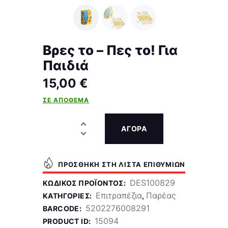
Βρες το – Πες το! Για
Παιδιά
15,00
€
ΣΕ ΑΠΌΘΕΜΑ
ΑΓΟΡΑ
ΠΡΟΣΘΉΚΗ ΣΤΗ ΛΊΣΤΑ ΕΠΙΘΥΜΙΏΝ
DES100829
ΚΩΔΙΚΌΣ ΠΡΟΪΌΝΤΟΣ:
Επιτραπέζια
Παρέας
ΚΑΤΗΓΟΡΊΕΣ:
,
5202276008291
BARCODE:
15094
PRODUCT ID: