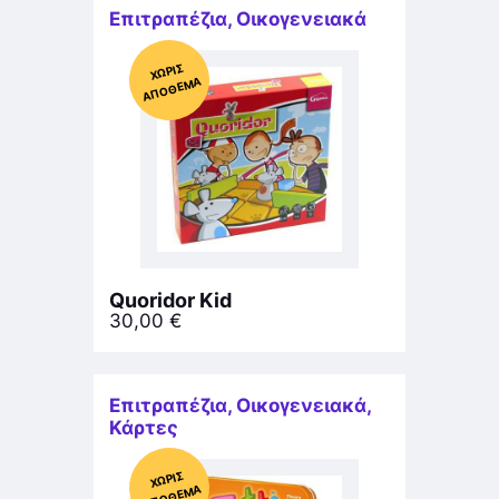
Επιτραπέζια
,
Οικογενειακά
Χ
ΩΡΊΣ
Α
Π
Ό
ΘΕ
ΜΑ
Quoridor Kid
30,00
€
Επιτραπέζια
,
Οικογενειακά
,
Κάρτες
Χ
ΩΡΊΣ
Α
Π
Ό
ΘΕ
ΜΑ