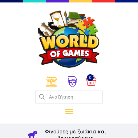
Επιτραπέζια
Παζλ
Παιχνίδια Καρτών
Σπαζοκεφαλιές
Κατασκευές
0
Καλλιτεχνικά
Μοντελισμός
Βιβλία
Παιχνίδια Ρόλων
Σκάκι
Φιγούρες με ζωάκια και