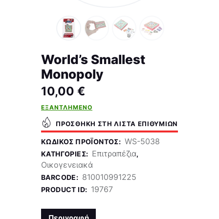
World’s Smallest
Monopoly
10,00
€
ΕΞΑΝΤΛΗΜΈΝΟ
ΠΡΟΣΘΉΚΗ ΣΤΗ ΛΊΣΤΑ ΕΠΙΘΥΜΙΏΝ
WS-5038
ΚΩΔΙΚΌΣ ΠΡΟΪΌΝΤΟΣ:
Επιτραπέζια
ΚΑΤΗΓΟΡΊΕΣ:
,
Οικογενειακά
810010991225
BARCODE:
19767
PRODUCT ID:
Περιγραφή