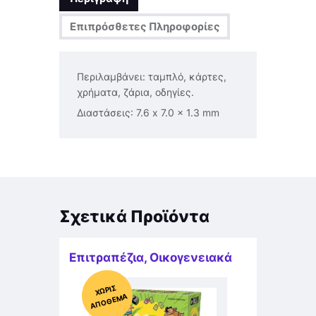
Επιπρόσθετες Πληροφορίες
Περιλαμβάνει: ταμπλό, κάρτες,
χρήματα, ζάρια, οδηγίες.
Διαστάσεις: 7.6 x 7.0 x 1.3 mm
Σχετικά Προϊόντα
Επιτραπέζια
,
Οικογενειακά
Χ
ΩΡΊΣ
Α
Π
Ό
ΘΕ
ΜΑ