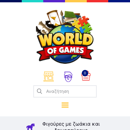
Επιτραπέζια
Παζλ
Παιχνίδια Καρτών
Σπαζοκεφαλιές
Κατασκευές
0
Καλλιτεχνικά
Μοντελισμός
Βιβλία
Παιχνίδια Ρόλων
Σκάκι
Φιγούρες με ζωάκια και