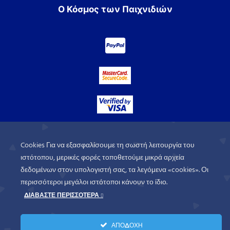
Ο Κόσμος των Παιχνιδιών
Cookies Για να εξασφαλίσουμε τη σωστή λειτουργία του
ιστότοπου, μερικές φορές τοποθετούμε μικρά αρχεία
δεδομένων στον υπολογιστή σας, τα λεγόμενα «cookies». Οι
περισσότεροι μεγάλοι ιστότοποι κάνουν το ίδιο.
ΔΙΑΒΑΣΤΕ ΠΕΡΙΣΣΟΤΕΡΑ
WorldofGames
© 2026. All rights
ΑΠΟΔΟΧΗ