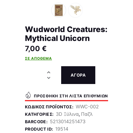
Wudworld Creatures:
Mythical Unicorn
7,00
€
ΣΕ ΑΠΌΘΕΜΑ
ΑΓΟΡΑ
ΠΡΟΣΘΉΚΗ ΣΤΗ ΛΊΣΤΑ ΕΠΙΘΥΜΙΏΝ
WWC-002
ΚΩΔΙΚΌΣ ΠΡΟΪΌΝΤΟΣ:
3D Ξύλινα
Παζλ
ΚΑΤΗΓΟΡΊΕΣ:
,
5213014251473
BARCODE:
19514
PRODUCT ID: