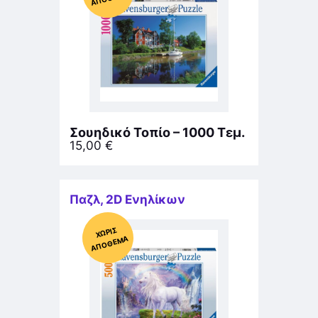
Σουηδικό Τοπίο – 1000 Τεμ.
15,00
€
Παζλ
,
2D Ενηλίκων
Χ
ΩΡΊΣ
Α
Π
Ό
ΘΕ
ΜΑ