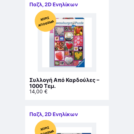
Παζλ
,
2D Ενηλίκων
Χ
ΩΡΊΣ
Α
Π
Ό
ΘΕ
ΜΑ
Συλλογή Από Καρδούλες –
1000 Τεμ.
14,00
€
Παζλ
,
2D Ενηλίκων
Χ
ΩΡΊΣ
Α
Π
Ό
ΘΕ
ΜΑ