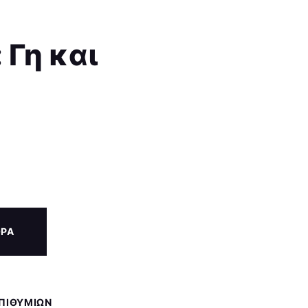
 Γη και
ΟΡΑ
ΕΠΙΘΥΜΙΏΝ