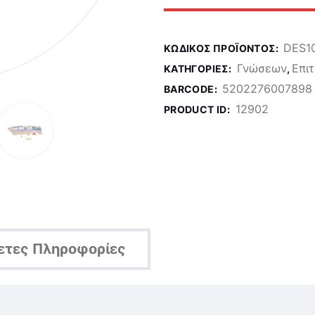
DES1
ΚΩΔΙΚΌΣ ΠΡΟΪΌΝΤΟΣ:
Γνώσεων
Επι
ΚΑΤΗΓΟΡΊΕΣ:
,
5202276007898
BARCODE:
12902
PRODUCT ID:
ετες Πληροφορίες