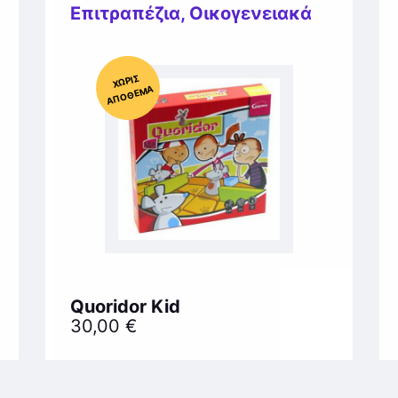
Επιτραπέζια
,
Οικογενειακά
Χ
ΩΡΊΣ
Α
Π
Ό
ΘΕ
ΜΑ
Quoridor Kid
30,00
€