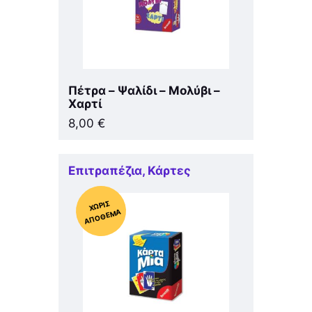
Πέτρα – Ψαλίδι – Μολύβι –
Χαρτί
8,00
€
Επιτραπέζια
,
Κάρτες
Χ
ΩΡΊΣ
Α
Π
Ό
ΘΕ
ΜΑ