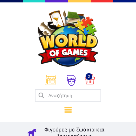
Επιτραπέζια
Παζλ
Παιχνίδια Καρτών
Σπαζοκεφαλιές
Κατασκευές
0
Καλλιτεχνικά
Μοντελισμός
Βιβλία
Παιχνίδια Ρόλων
Σκάκι
Φιγούρες με ζωάκια και