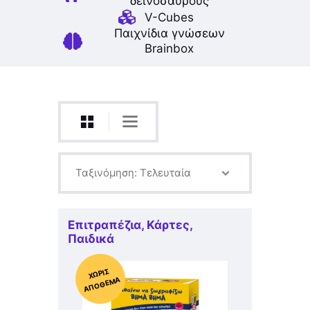
δεινοσαύρους
V-Cubes
Παιχνίδια γνώσεων
Brainbox
Επιτραπέζια
,
Κάρτες
,
Παιδικά
Χ
ΩΡΊΣ
Α
Π
Ό
ΘΕ
ΜΑ