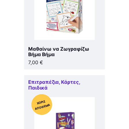
Μαθαίνω να Ζωγραφίζω
Βήμα Βήμα
7,00
€
Επιτραπέζια
,
Κάρτες
,
Παιδικά
Χ
ΩΡΊΣ
Α
Π
Ό
ΘΕ
ΜΑ