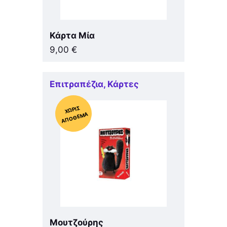
Κάρτα Μία
9,00
€
Επιτραπέζια
,
Κάρτες
Χ
ΩΡΊΣ
Α
Π
Ό
ΘΕ
ΜΑ
Μουτζούρης