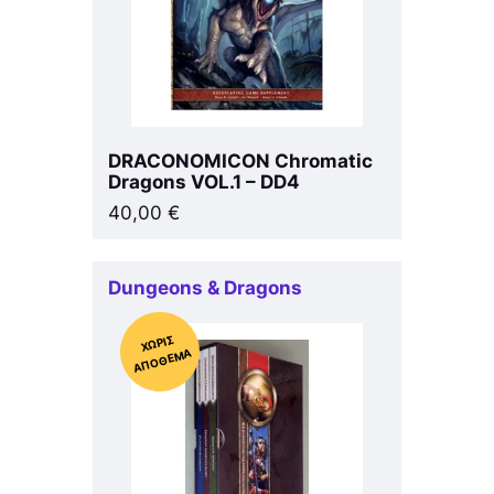
DRACONOMICON Chromatic
Dragons VOL.1 – DD4
40,00
€
Dungeons & Dragons
Χ
ΩΡΊΣ
Α
Π
Ό
ΘΕ
ΜΑ