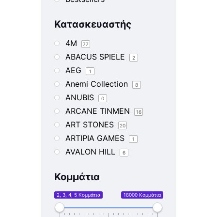
Blister
Κατασκευαστής
Book
Book 1
4M
77
Book 2
ABACUS SPIELE
2
Book 3
AEG
1
Book 4
Anemi Collection
8
Booster
ANUBIS
0
Box
ARCANE TINMEN
16
Codex
ART STONES
20
Deck
ARTIPIA GAMES
1
Dry
AVALON HILL
6
Einstein
BANTAM BOOKS
0
Fat Pack
Κομμάτια
BANTAM SPECTRA
0
Glaze
BHB
1
2, 3, 4, 5 Κομμάτια
18000 Κομμάτια
Glue – Spray
BICYCLE
29
Grand Masters