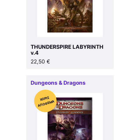
THUNDERSPIRE LABYRINTH
v.4
22,50
€
Dungeons & Dragons
Χ
ΩΡΊΣ
Α
Π
Ό
ΘΕ
ΜΑ