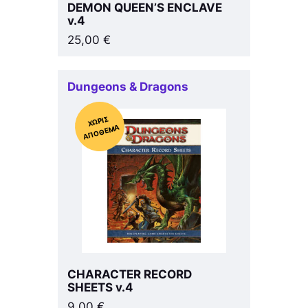
DEMON QUEEN’S ENCLAVE
v.4
25,00
€
Dungeons & Dragons
Χ
ΩΡΊΣ
Α
Π
Ό
ΘΕ
ΜΑ
CHARACTER RECORD
SHEETS v.4
9,00
€