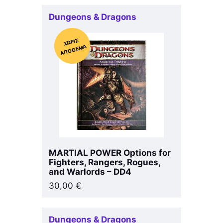
Dungeons & Dragons
Χ
ΩΡΊΣ
Α
Π
Ό
ΘΕ
ΜΑ
MARTIAL POWER Options for
Fighters, Rangers, Rogues,
and Warlords – DD4
30,00
€
Dungeons & Dragons