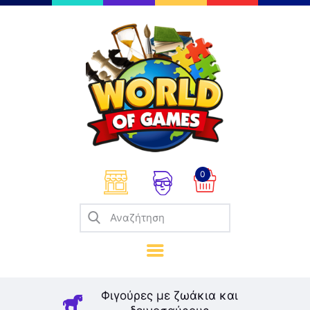
Επιτραπέζια
Παζλ
Παιχνίδια Καρτών
Σπαζοκεφαλιές
Κατασκευές
0
Καλλιτεχνικά
Μοντελισμός
Βιβλία
Παιχνίδια Ρόλων
Σκάκι
Φιγούρες με ζωάκια και