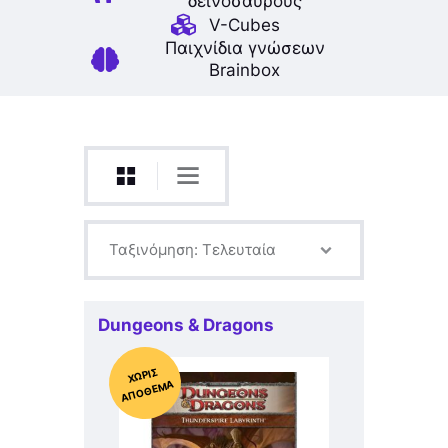
δεινοσαύρους
V-Cubes
Παιχνίδια γνώσεων
Brainbox
Dungeons & Dragons
Χ
ΩΡΊΣ
Α
Π
Ό
ΘΕ
ΜΑ