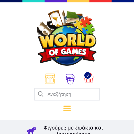
Επιτραπέζια
Παζλ
Παιχνίδια Καρτών
Σπαζοκεφαλιές
Κατασκευές
0
Καλλιτεχνικά
Μοντελισμός
Βιβλία
Παιχνίδια Ρόλων
Σκάκι
Φιγούρες με ζωάκια και