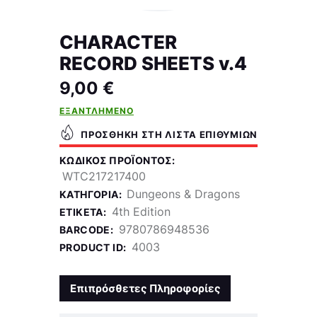
CHARACTER
RECORD SHEETS v.4
9,00
€
ΕΞΑΝΤΛΗΜΈΝΟ
ΠΡΟΣΘΉΚΗ ΣΤΗ ΛΊΣΤΑ ΕΠΙΘΥΜΙΏΝ
ΚΩΔΙΚΌΣ ΠΡΟΪΌΝΤΟΣ:
WTC217217400
Dungeons & Dragons
ΚΑΤΗΓΟΡΊΑ:
4th Edition
ΕΤΙΚΈΤΑ:
9780786948536
BARCODE:
4003
PRODUCT ID:
Επιπρόσθετες Πληροφορίες