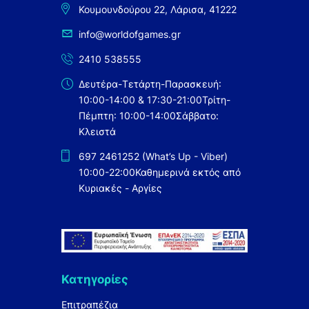
Κουμουνδούρου 22, Λάρισα, 41222
StarCraft
EUREKA
8
Starter Set
FANTASY FLIGHT
info@worldofgames.gr
24
Technical
Gale Force Nine
1
2410 538555
Texture
GAMES
Δευτέρα-Τετάρτη-Παρασκευή:
Warcraft
WORKSHOP/CITADEL
358
10:00-14:00 & 17:30-21:00
Τρίτη-
Warhammer
GEN42
2
Πέμπτη: 10:00-14:00
Σάββατο:
Warhammer 40K
GHENOS
Κλειστά
1
World of Warcraft
GIGAMIC
38
697 2461252 (What’s Up - Viber)
Βιβλία Δραστηριοτήτων
GRANDPA BECK'S GAMES
10:00-22:00
Καθημερινά εκτός από
Εικονογραφημένα
Κυριακές - Αργίες
1
Ελληνικά
HABA
8
Ελληνικές Οδηγίες
HANAYAMA
44
Ελληνική Επανάσταση
HARPER TORCH FANTASY
1821
0
Κατηγορίες
Επέκταση
HARPER VOYAGER
0
Θεματικές
HEY CLAY
Επιτραπέζια
24