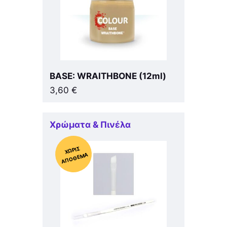
BASE: WRAITHBONE (12ml)
3,60
€
Χρώματα & Πινέλα
Χ
ΩΡΊΣ
Α
Π
Ό
ΘΕ
ΜΑ