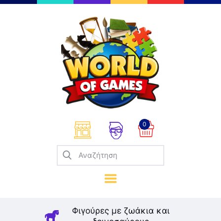
Επιτραπέζια
Παζλ
Παιχνίδια Καρτών
Σπαζοκεφαλιές
Κατασκευές
0
Καλλιτεχνικά
Μοντελισμός
Βιβλία
Παιχνίδια Ρόλων
Σκάκι
Φιγούρες με ζωάκια και