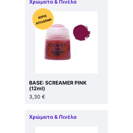
Χρώματα & Πινέλα
Χ
ΩΡΊΣ
Α
Π
Ό
ΘΕ
ΜΑ
BASE: SCREAMER PINK
(12ml)
3,30
€
Χρώματα & Πινέλα