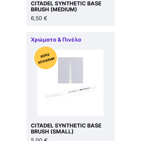
CITADEL SYNTHETIC BASE
BRUSH (MEDIUM)
6,50
€
Χρώματα & Πινέλα
Χ
ΩΡΊΣ
Α
Π
Ό
ΘΕ
ΜΑ
CITADEL SYNTHETIC BASE
BRUSH (SMALL)
5,00
€