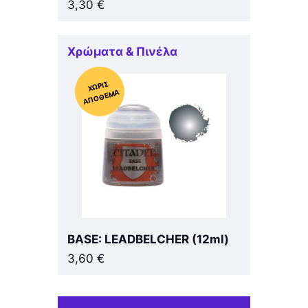
3,30
€
Χρώματα & Πινέλα
Χ
ΩΡΊΣ
Α
Π
Ό
ΘΕ
ΜΑ
BASE: LEADBELCHER (12ml)
3,60
€