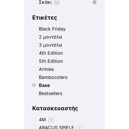
Σκάκι
54
Ετικέτες
Black Friday
2 μοντέλα
3 μοντέλα
4th Edition
5th Edition
Armies
Bamboozlers
Base
Bestsellers
Blister
Κατασκευαστής
Book
Book 1
4M
77
Book 2
ABACUS SPIELE
2