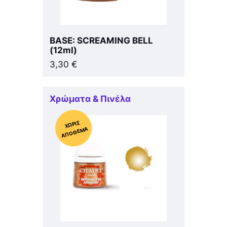
BASE: SCREAMING BELL
(12ml)
3,30
€
Χρώματα & Πινέλα
Χ
ΩΡΊΣ
Α
Π
Ό
ΘΕ
ΜΑ