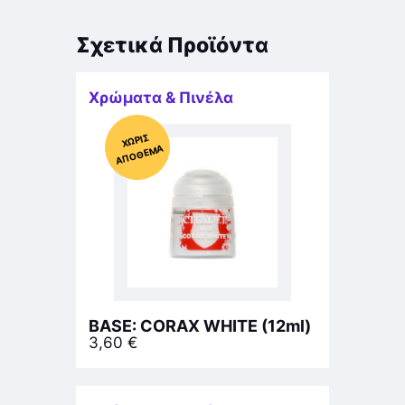
Σχετικά Προϊόντα
Χρώματα & Πινέλα
Χ
ΩΡΊΣ
Α
Π
Ό
ΘΕ
ΜΑ
BASE: CORAX WHITE (12ml)
3,60
€