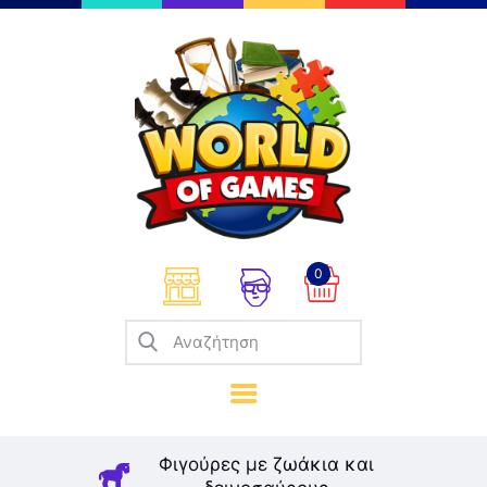
Επιτραπέζια
Παζλ
Παιχνίδια Καρτών
Σπαζοκεφαλιές
Κατασκευές
0
Καλλιτεχνικά
Μοντελισμός
Βιβλία
Παιχνίδια Ρόλων
Σκάκι
Φιγούρες με ζωάκια και