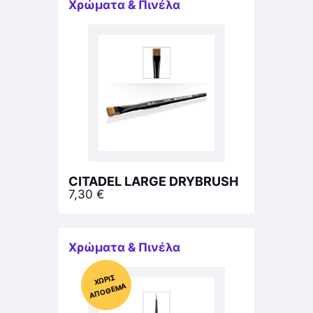
Χρώματα & Πινέλα
CITADEL LARGE DRYBRUSH
7,30
€
Χρώματα & Πινέλα
Χ
ΩΡΊΣ
Α
Π
Ό
ΘΕ
ΜΑ