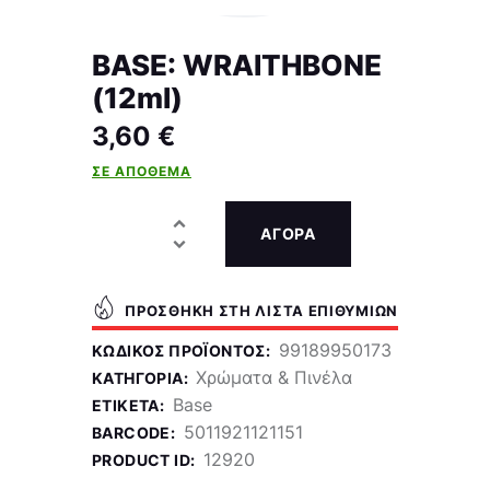
BASE: WRAITHBONE
(12ml)
3,60
€
ΣΕ ΑΠΌΘΕΜΑ
ΑΓΟΡΑ
ΠΡΟΣΘΉΚΗ ΣΤΗ ΛΊΣΤΑ ΕΠΙΘΥΜΙΏΝ
99189950173
ΚΩΔΙΚΌΣ ΠΡΟΪΌΝΤΟΣ:
Χρώματα & Πινέλα
ΚΑΤΗΓΟΡΊΑ:
Base
ΕΤΙΚΈΤΑ:
5011921121151
BARCODE:
12920
PRODUCT ID: