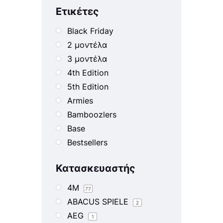
Ετικέτες
Black Friday
2 μοντέλα
3 μοντέλα
4th Edition
5th Edition
Armies
Bamboozlers
Base
Bestsellers
Blister
Κατασκευαστής
Book
Book 1
4M
77
Book 2
ABACUS SPIELE
2
Book 3
AEG
1