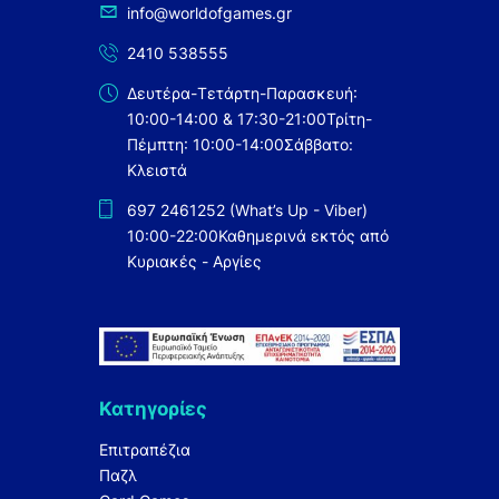
Starter Set
FANTASY FLIGHT
info@worldofgames.gr
24
Technical
Gale Force Nine
1
2410 538555
Texture
GAMES
Δευτέρα-Τετάρτη-Παρασκευή:
Warcraft
WORKSHOP/CITADEL
358
10:00-14:00 & 17:30-21:00
Τρίτη-
Warhammer
GEN42
2
Πέμπτη: 10:00-14:00
Σάββατο:
Warhammer 40K
GHENOS
Κλειστά
1
World of Warcraft
GIGAMIC
38
697 2461252 (What’s Up - Viber)
Βιβλία Δραστηριοτήτων
GRANDPA BECK'S GAMES
10:00-22:00
Καθημερινά εκτός από
Εικονογραφημένα
Κυριακές - Αργίες
1
Ελληνικά
HABA
8
Ελληνικές Οδηγίες
HANAYAMA
44
Ελληνική Επανάσταση
HARPER TORCH FANTASY
1821
0
Κατηγορίες
Επέκταση
HARPER VOYAGER
0
Θεματικές
HEY CLAY
Επιτραπέζια
24
Κάρτες
Παζλ
HEYE
55