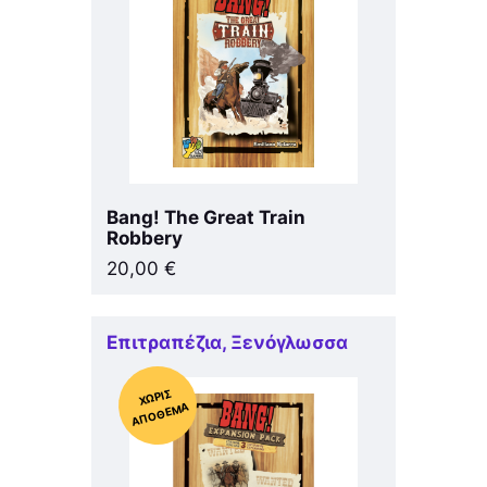
Bang! The Great Train
Robbery
20,00
€
Επιτραπέζια
,
Ξενόγλωσσα
Χ
ΩΡΊΣ
Α
Π
Ό
ΘΕ
ΜΑ