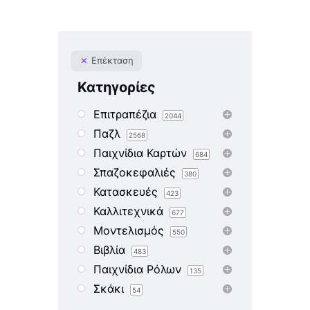
Επέκταση
Κατηγορίες
Επιτραπέζια
2044
Παζλ
2568
Παιχνίδια Καρτών
684
Σπαζοκεφαλιές
380
Κατασκευές
423
Καλλιτεχνικά
677
Μοντελισμός
550
Βιβλία
483
Παιχνίδια Ρόλων
135
Σκάκι
54