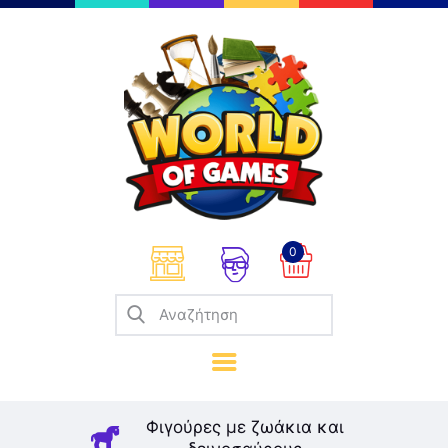
Επιτραπέζια
Παζλ
Παιχνίδια Καρτών
Σπαζοκεφαλιές
Κατασκευές
0
Καλλιτεχνικά
Μοντελισμός
Βιβλία
Παιχνίδια Ρόλων
Σκάκι
Φιγούρες με ζωάκια και