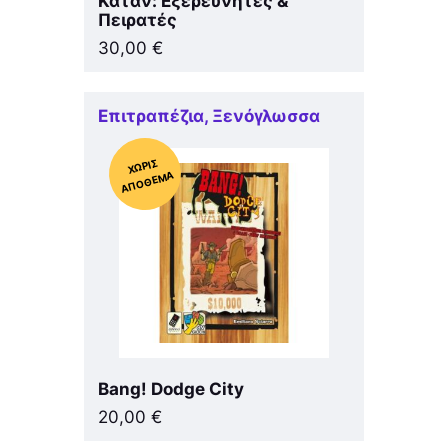
Κατάν: Εξερευνητές &
Πειρατές
30,00
€
Επιτραπέζια
,
Ξενόγλωσσα
Χ
ΩΡΊΣ
Α
Π
Ό
ΘΕ
ΜΑ
Bang! Dodge City
20,00
€