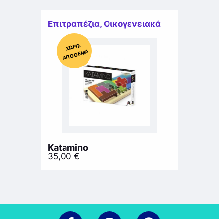
Επιτραπέζια
,
Οικογενειακά
Χ
ΩΡΊΣ
Α
Π
Ό
ΘΕ
ΜΑ
Katamino
35,00
€