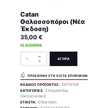
Catan
Θαλασσοπόροι (Νέα
Έκδοση)
35,00
€
ΣΕ ΑΠΌΘΕΜΑ
ΑΓΟΡΑ
ΠΡΟΣΘΉΚΗ ΣΤΗ ΛΊΣΤΑ ΕΠΙΘΥΜΙΏΝ
KA115159
ΚΩΔΙΚΌΣ ΠΡΟΪΌΝΤΟΣ:
Επιτραπέζια
ΚΑΤΗΓΟΡΊΕΣ:
,
Οικογενειακά
Επέκταση
ΕΤΙΚΈΤΑ:
5205444115159