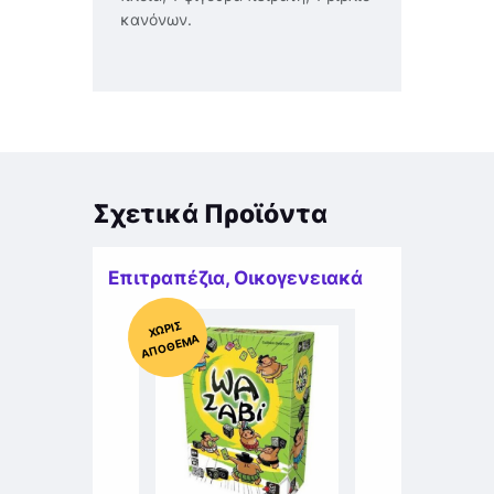
κανόνων.
Σχετικά Προϊόντα
Επιτραπέζια
,
Οικογενειακά
Χ
ΩΡΊΣ
Α
Π
Ό
ΘΕ
ΜΑ