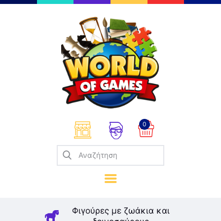
Επιτραπέζια
Παζλ
Παιχνίδια Καρτών
Σπαζοκεφαλιές
Κατασκευές
0
Καλλιτεχνικά
Μοντελισμός
Βιβλία
Παιχνίδια Ρόλων
Σκάκι
Φιγούρες με ζωάκια και