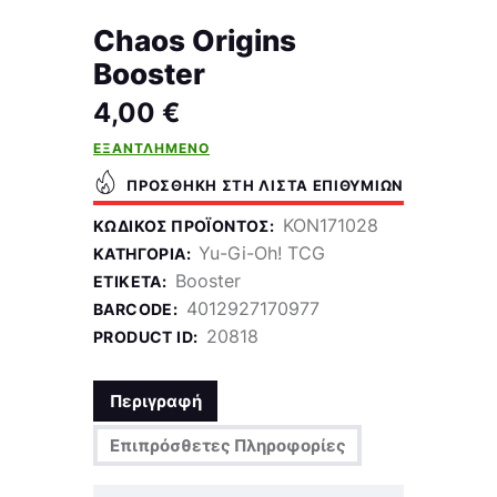
Chaos Origins
Booster
4,00
€
ΕΞΑΝΤΛΗΜΈΝΟ
ΠΡΟΣΘΉΚΗ ΣΤΗ ΛΊΣΤΑ ΕΠΙΘΥΜΙΏΝ
KON171028
ΚΩΔΙΚΌΣ ΠΡΟΪΌΝΤΟΣ:
Yu-Gi-Oh! TCG
ΚΑΤΗΓΟΡΊΑ:
Booster
ΕΤΙΚΈΤΑ:
4012927170977
BARCODE:
20818
PRODUCT ID:
Περιγραφή
Επιπρόσθετες Πληροφορίες