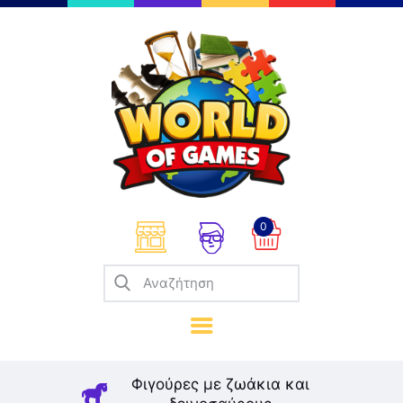
Επιτραπέζια
Παζλ
Παιχνίδια Καρτών
Σπαζοκεφαλιές
Κατασκευές
0
Καλλιτεχνικά
Μοντελισμός
Βιβλία
Παιχνίδια Ρόλων
Σκάκι
Φιγούρες με ζωάκια και