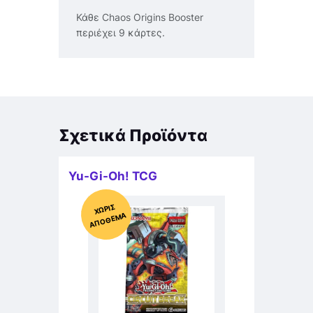
Κάθε Chaos Origins Booster
περιέχει 9 κάρτες.
Σχετικά Προϊόντα
Yu-Gi-Oh! TCG
Χ
ΩΡΊΣ
Α
Π
Ό
ΘΕ
ΜΑ