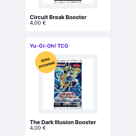
Circuit Break Booster
4,00
€
Yu-Gi-Oh! TCG
Χ
ΩΡΊΣ
Α
Π
Ό
ΘΕ
ΜΑ
The Dark Illusion Booster
4,00
€