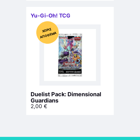
Yu-Gi-Oh! TCG
Χ
ΩΡΊΣ
Α
Π
Ό
ΘΕ
ΜΑ
Duelist Pack: Dimensional
Guardians
2,00
€